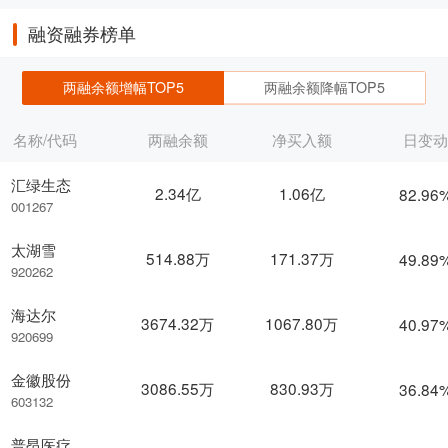
融资融券榜单
两融余额增幅TOP5
两融余额降幅TOP5
名称/代码
两融余额
净买入额
日变
汇绿生态
2.34亿
1.06亿
82.96
001267
太湖雪
514.88万
171.37万
49.89
920262
海达尔
3674.32万
1067.80万
40.97
920699
金徽股份
3086.55万
830.93万
36.84
603132
普昂医疗