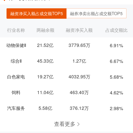
融资净买入额占成交额TOP5
融券净卖出额占成交额TOP5
行业名称
两融余额
融资净买入额
占成交额比
动物保健Ⅱ
21.52亿
3779.65万
6.91%
综合Ⅱ
45.33亿
1.27亿
6.67%
白色家电
19.27亿
4032.95万
5.68%
饲料
11.04亿
463.40万
4.62%
汽车服务
5.58亿
376.12万
2.98%
查看更多