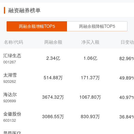
融资融券榜单
两融余额增幅TOP5
两融余额降幅TOP5
名称/代码
两融余额
净买入额
日变
汇绿生态
2.34亿
1.06亿
82.96
001267
太湖雪
514.88万
171.37万
49.89
920262
海达尔
3674.32万
1067.80万
40.97
920699
金徽股份
3086.55万
830.93万
36.84
603132
普昂医疗