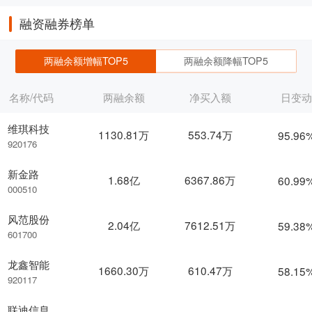
融资融券榜单
两融余额增幅TOP5
两融余额降幅TOP5
名称/代码
两融余额
净买入额
日变
维琪科技
1130.81万
553.74万
95.96
920176
新金路
1.68亿
6367.86万
60.99
000510
风范股份
2.04亿
7612.51万
59.38
601700
龙鑫智能
1660.30万
610.47万
58.15
920117
联迪信息