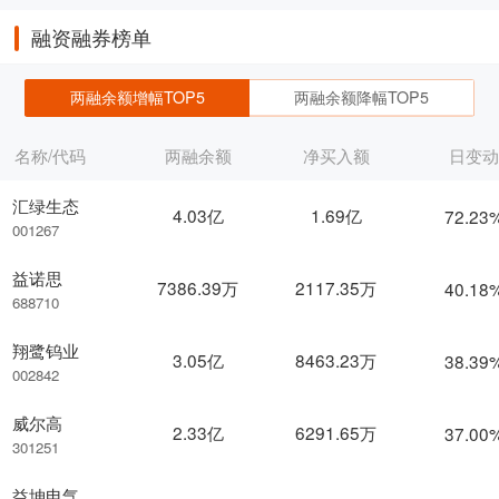
融资融券榜单
两融余额增幅TOP5
两融余额降幅TOP5
名称/代码
两融余额
净买入额
日变
汇绿生态
4.03亿
1.69亿
72.23
001267
益诺思
7386.39万
2117.35万
40.18
688710
翔鹭钨业
3.05亿
8463.23万
38.39
002842
威尔高
2.33亿
6291.65万
37.00
301251
益坤电气