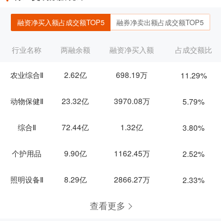
融资净买入额占成交额TOP5
融券净卖出额占成交额TOP5
行业名称
两融余额
融资净买入额
占成交额比
农业综合Ⅱ
2.62亿
698.19万
11.29%
动物保健Ⅱ
23.32亿
3970.08万
5.79%
综合Ⅱ
72.44亿
1.32亿
3.80%
个护用品
9.90亿
1162.45万
2.52%
照明设备Ⅱ
8.29亿
2866.27万
2.33%
查看更多