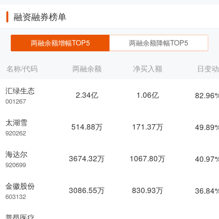
融资融券榜单
两融余额增幅TOP5
两融余额降幅TOP5
名称/代码
两融余额
净买入额
日变
汇绿生态
2.34亿
1.06亿
82.96
001267
太湖雪
514.88万
171.37万
49.89
920262
海达尔
3674.32万
1067.80万
40.97
920699
金徽股份
3086.55万
830.93万
36.84
603132
普昂医疗