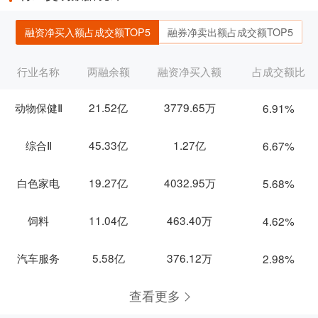
融资净买入额占成交额TOP5
融券净卖出额占成交额TOP5
行业名称
两融余额
融资净买入额
占成交额比
动物保健Ⅱ
21.52亿
3779.65万
6.91%
综合Ⅱ
45.33亿
1.27亿
6.67%
白色家电
19.27亿
4032.95万
5.68%
饲料
11.04亿
463.40万
4.62%
汽车服务
5.58亿
376.12万
2.98%
查看更多