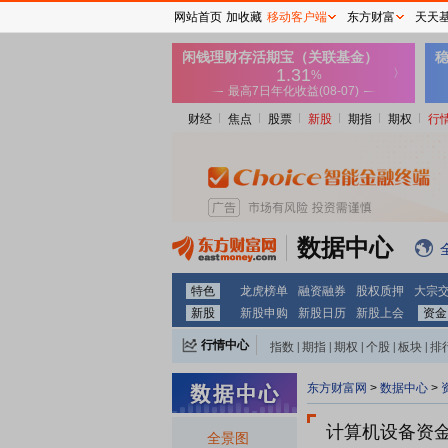
网站首页
加收藏
移动客户端
东方财富
天天
财经
焦点
股票
新股
期指
期权
行
数据中心
特色
龙虎榜单
融资融券
股权质押
大宗
新股
新股申购
新股日历
新股上会
资金
行情中心
指数
|
期指
|
期权
|
个股
|
板块
|
排
东方财富网
>
数据中心
>
计算机设备资金流
全景图