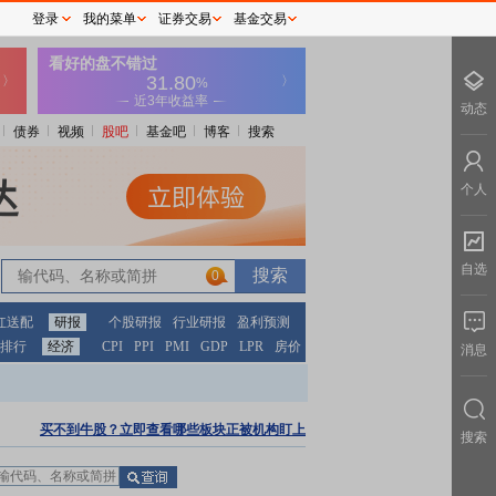
登录
我的菜单
证券交易
基金交易
动态
债券
视频
股吧
基金吧
博客
搜索
个人
自选
0
红送配
研报
个股研报
行业研报
盈利预测
排行
经济
CPI
PPI
PMI
GDP
LPR
房价
消息
买不到牛股？立即查看哪些板块正被机构盯上
搜索