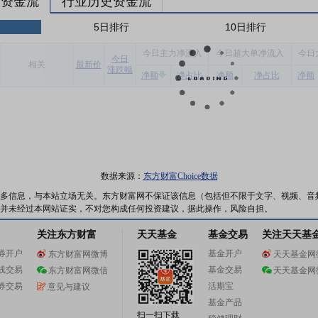
股资金流
行业历史资金流
5日排行
10日排行
今
日主力净流入
今
日超大单净流入
今
日
今
日
相关
最新价
涨跌幅
净额
净占比
净额
净占比
净额
数据来源：
东方财富Choice数据
多信息，与本站立场无关。东方财富网不保证该信息（包括但不限于文字、视频、音
并未经过本网站证实，不对您构成任何投资建议，据此操作，风险自担。
关注东方财富
天天基金
基金交易
关注天天基
券开户
基金开户
东方财富网微博
天天基金网
线交易
基金交易
东方财富网微信
天天基金网
券交易
活期宝
意见与建议
基金产品
扫一扫下载