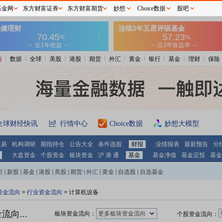
基金网
东方财富证券
东方财富期货
妙想
Choice数据
股吧
情
数据
全球
美股
港股
期货
外汇
黄金
银行
基金
理财
保险
全球财经快讯
行情中心
Choice数据
妙想大模型
交易
机构调研
期指持仓
公告大全
条件选股
财报
业绩报表
最新预告
分
大盘资金
个股资金
板块资金
沪 港 通
基金
基金净值
基金定投
基金
行
|
新股
|
基金
|
港股
|
美股
|
期货
|
外汇
|
黄金
|
自选股
|
自选基金
资金流向
>
行业资金流向
> 计算机设备
向...
板块资金流向：
更多板块资金流向
个股资金流向：