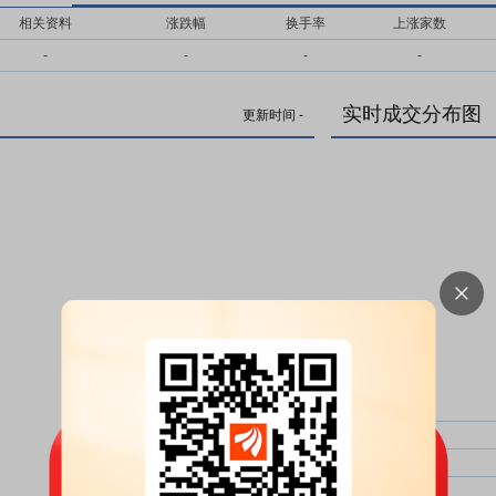
相关资料
涨跌幅
换手率
上涨家数
-
-
-
-
实时成交分布图
更新时间
-
主力净比：
类型
超大单净比：
超大单
大单净比：
大单