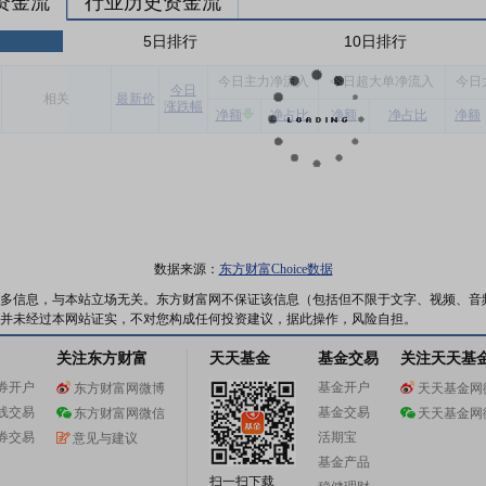
资金流
行业历史资金流
5日排行
10日排行
今
日主力净流入
今
日超大单净流入
今
日
今
日
相关
最新价
涨跌幅
净额
净占比
净额
净占比
净额
数据来源：
东方财富Choice数据
多信息，与本站立场无关。东方财富网不保证该信息（包括但不限于文字、视频、音
并未经过本网站证实，不对您构成任何投资建议，据此操作，风险自担。
关注东方财富
天天基金
基金交易
关注天天基
券开户
基金开户
东方财富网微博
天天基金网
线交易
基金交易
东方财富网微信
天天基金网
券交易
活期宝
意见与建议
基金产品
扫一扫下载