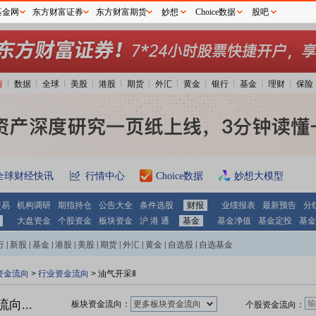
基金网
东方财富证券
东方财富期货
妙想
Choice数据
股吧
情
数据
全球
美股
港股
期货
外汇
黄金
银行
基金
理财
保险
全球财经快讯
行情中心
Choice数据
妙想大模型
交易
机构调研
期指持仓
公告大全
条件选股
财报
业绩报表
最新预告
分
大盘资金
个股资金
板块资金
沪 港 通
基金
基金净值
基金定投
基金
行
|
新股
|
基金
|
港股
|
美股
|
期货
|
外汇
|
黄金
|
自选股
|
自选基金
资金流向
>
行业资金流向
> 油气开采Ⅱ
向...
板块资金流向：
更多板块资金流向
个股资金流向：