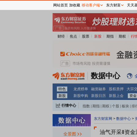
网站首页
加收藏
移动客户端
东方财富
天天
财经
焦点
股票
新股
期指
期权
行
数据中心
特色
龙虎榜单
融资融券
股权质押
大宗
新股
新股申购
新股日历
新股上会
资金
行情中心
指数
|
期指
|
期权
|
个股
|
板块
|
排
东方财富网
>
数据中心
>
油气开采Ⅱ资金流
全景图