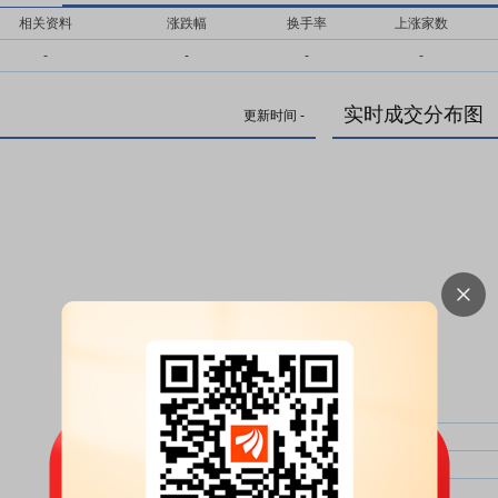
相关资料
涨跌幅
换手率
上涨家数
-
-
-
-
实时成交分布图
更新时间
-
主力净比：
类型
超大单净比：
超大单
大单净比：
大单