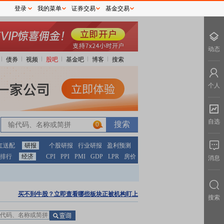
登录
我的菜单
证券交易
基金交易
动态
债券
视频
股吧
基金吧
博客
搜索
个人
自选
0
红送配
研报
个股研报
行业研报
盈利预测
排行
经济
CPI
PPI
PMI
GDP
LPR
房价
消息
买不到牛股？立即查看哪些板块正被机构盯上
搜索