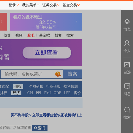
登录
我的菜单
证券交易
基金交易
动态
债券
视频
股吧
基金吧
博客
搜索
个人
自选
0
红送配
研报
个股研报
行业研报
盈利预测
排行
经济
CPI
PPI
PMI
GDP
LPR
房价
消息
买不到牛股？立即查看哪些板块正被机构盯上
搜索