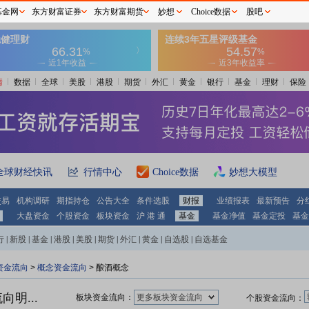
基金网
东方财富证券
东方财富期货
妙想
Choice数据
股吧
情
数据
全球
美股
港股
期货
外汇
黄金
银行
基金
理财
保险
全球财经快讯
行情中心
Choice数据
妙想大模型
交易
机构调研
期指持仓
公告大全
条件选股
财报
业绩报表
最新预告
分
大盘资金
个股资金
板块资金
沪 港 通
基金
基金净值
基金定投
基金
行
|
新股
|
基金
|
港股
|
美股
|
期货
|
外汇
|
黄金
|
自选股
|
自选基金
资金流向
>
概念资金流向
> 酿酒概念
明...
板块资金流向：
更多板块资金流向
个股资金流向：