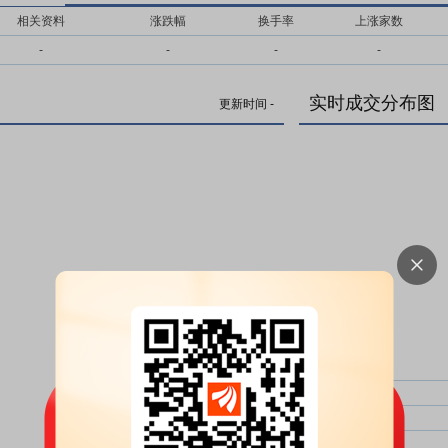
相关资料
涨跌幅
换手率
上涨家数
-
-
-
-
实时成交分布图
更新时间
-
主力净比：
类型
超大单净比：
超大单
大单净比：
大单