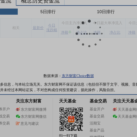
资金流
概念历史资金流
5日排行
10日排行
今
日主力净流入
今
日超大单净流入
今
日
今
日
相关
最新价
涨跌幅
净额
净占比
净额
净占比
净额
数据来源：
东方财富Choice数据
多信息，与本站立场无关。东方财富网不保证该信息（包括但不限于文字、视频、音
并未经过本网站证实，不对您构成任何投资建议，据此操作，风险自担。
关注东方财富
天天基金
基金交易
关注天天基
券开户
基金开户
东方财富网微博
天天基金网
线交易
基金交易
东方财富网微信
天天基金网
券交易
活期宝
意见与建议
基金产品
扫一扫下载