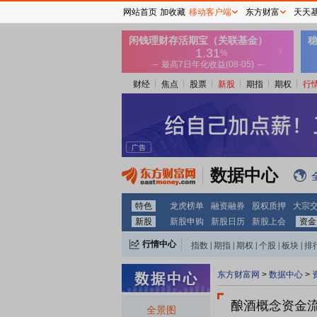
网站首页
加收藏
移动客户端
东方财富
天天
财经
焦点
股票
新股
期指
期权
行
数据中心
特色
龙虎榜单
融资融券
股权质押
大宗
新股
新股申购
新股日历
新股上会
资金
行情中心
指数
|
期指
|
期权
|
个股
|
板块
|
排
东方财富网
>
数据中心
>
酿酒概念资金流向
全景图