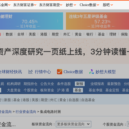
基金网
东方财富证券
东方财富期货
妙想
Choice数据
股吧
情
数据
全球
美股
港股
期货
外汇
黄金
银行
基金
理财
保险
全球财经快讯
行情中心
Choice数据
妙想大模型
交易
机构调研
期指持仓
公告大全
条件选股
财报
业绩报表
最新预告
分
大盘资金
个股资金
板块资金
沪 港 通
基金
基金净值
基金定投
基金
行
|
新股
|
基金
|
港股
|
美股
|
期货
|
外汇
|
黄金
|
自选股
|
自选基金
资金流向
>
行业资金流向
> 集成电路封测
流...
板块资金流向：
更多板块资金流向
个股资金流向：