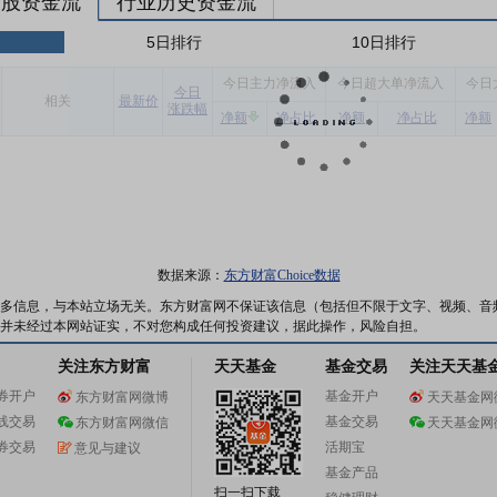
个股资金流
行业历史资金流
5日排行
10日排行
今
日主力净流入
今
日超大单净流入
今
日
今
日
相关
最新价
涨跌幅
净额
净占比
净额
净占比
净额
数据来源：
东方财富Choice数据
多信息，与本站立场无关。东方财富网不保证该信息（包括但不限于文字、视频、音
并未经过本网站证实，不对您构成任何投资建议，据此操作，风险自担。
关注东方财富
天天基金
基金交易
关注天天基
券开户
基金开户
东方财富网微博
天天基金网
线交易
基金交易
东方财富网微信
天天基金网
券交易
活期宝
意见与建议
基金产品
扫一扫下载