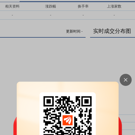
相关资料
涨跌幅
换手率
上涨家数
-
-
-
-
实时成交分布图
更新时间
-
主力净比：
类型
超大单净比：
超大单
大单净比：
大单