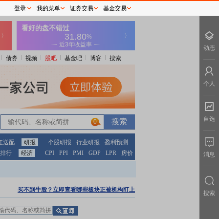
登录
我的菜单
证券交易
基金交易
动态
债券
视频
股吧
基金吧
博客
搜索
个人
自选
0
红送配
研报
个股研报
行业研报
盈利预测
排行
经济
CPI
PPI
PMI
GDP
LPR
房价
消息
买不到牛股？立即查看哪些板块正被机构盯上
搜索