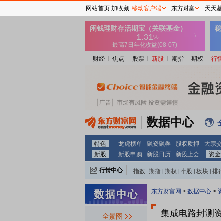
网站首页
加收藏
移动客户端
东方财富
天天
财经
焦点
股票
新股
期指
期权
行
数据中心
特色
龙虎榜单
融资融券
股权质押
大宗
新股
新股申购
新股日历
新股上会
资金
行情中心
指数
|
期指
|
期权
|
个股
|
板块
|
排
东方财富网
>
数据中心
>
集成电路封测资金
全景图