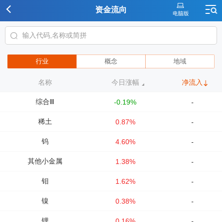
资金流向
行业
概念
地域
名称
今日涨幅
净流入
综合Ⅲ
-0.19%
-
稀土
0.87%
-
钨
4.60%
-
其他小金属
1.38%
-
钼
1.62%
-
镍
0.38%
-
锂
0.16%
-