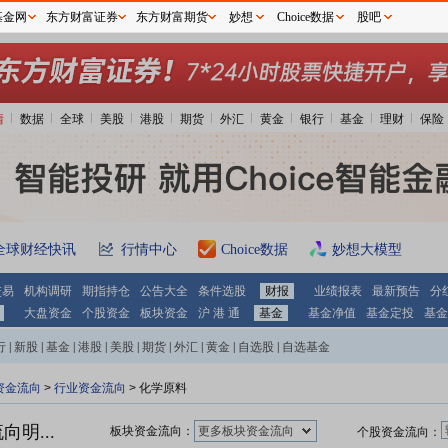
基金网
东方财富证券
东方财富期货
妙想
Choice数据
股吧
情
数据
全球
美股
港股
期货
外汇
黄金
银行
基金
理财
保险
全球财经快讯
行情中心
Choice数据
妙想大模型
交易
机构调研
期指持仓
公告大全
条件选股
财报
业绩报表
最新预告
分
大盘资金
个股资金
板块资金
沪 港 通
基金
基金净值
基金定投
基金
行
|
新股
|
基金
|
港股
|
美股
|
期货
|
外汇
|
黄金
|
自选股
|
自选基金
资金流向
>
行业资金流向
> 化学原料
明...
板块资金流向：
更多板块资金流向
个股资金流向：