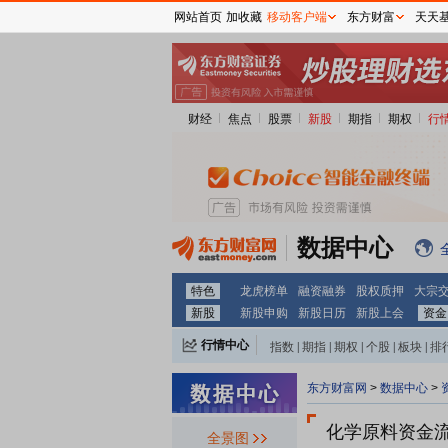
网站首页
加收藏
移动客户端
东方财富
天天
财经
焦点
股票
新股
期指
期权
行
数据中心
特色
龙虎榜单
融资融券
股权质押
大宗
新股
新股申购
新股日历
新股上会
资金
行情中心
指数
|
期指
|
期权
|
个股
|
板块
|
排
东方财富网
>
数据中心
>
化学原料资金流向
全景图