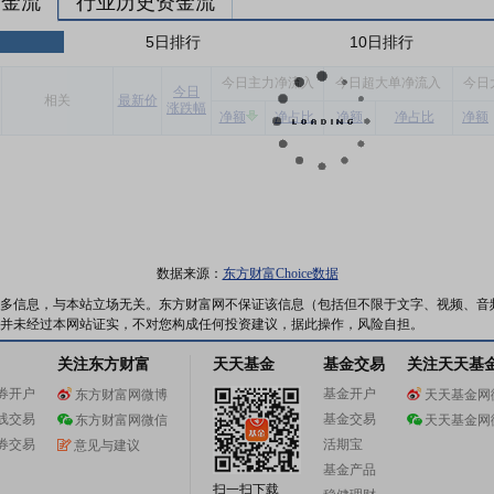
资金流
行业历史资金流
5日排行
10日排行
今
日主力净流入
今
日超大单净流入
今
日
今
日
相关
最新价
涨跌幅
净额
净占比
净额
净占比
净额
数据来源：
东方财富Choice数据
多信息，与本站立场无关。东方财富网不保证该信息（包括但不限于文字、视频、音
并未经过本网站证实，不对您构成任何投资建议，据此操作，风险自担。
关注东方财富
天天基金
基金交易
关注天天基
券开户
基金开户
东方财富网微博
天天基金网
线交易
基金交易
东方财富网微信
天天基金网
券交易
活期宝
意见与建议
基金产品
扫一扫下载