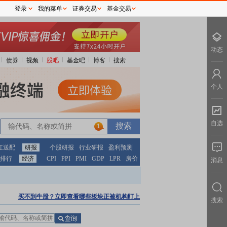
登录
我的菜单
证券交易
基金交易
动态
债券
视频
股吧
基金吧
博客
搜索
个人
自选
1
红送配
研报
个股研报
行业研报
盈利预测
排行
经济
CPI
PPI
PMI
GDP
LPR
房价
消息
买不到牛股？立即查看哪些板块正被机构盯上
搜索