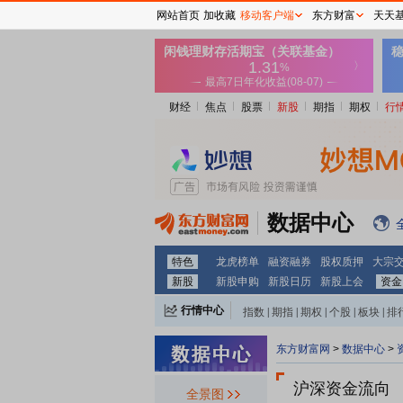
网站首页
加收藏
移动客户端
东方财富
天天
财经
焦点
股票
新股
期指
期权
行
数据中心
特色
龙虎榜单
融资融券
股权质押
大宗
新股
新股申购
新股日历
新股上会
资金
行情中心
指数
|
期指
|
期权
|
个股
|
板块
|
排
东方财富网
>
数据中心
>
沪深资金流向
全景图