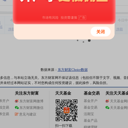
今
日主力净流入
今
日超大单净流入
今
日大单净流入
今
日中
日
幅
净额
净占比
净额
净占比
净额
净占比
净额
数据来源：
东方财富Choice数据
多信息，与本站立场无关。东方财富网不保证该信息（包括但不限于文字、视频、音
并未经过本网站证实，不对您构成任何投资建议，据此操作，风险自担。
关注东方财富
天天基金
基金交易
关注天天基
券开户
基金开户
东方财富网微博
天天基金网
线交易
基金交易
东方财富网微信
天天基金网
券交易
活期宝
意见与建议
基金产品
扫一扫下载
稳健理财