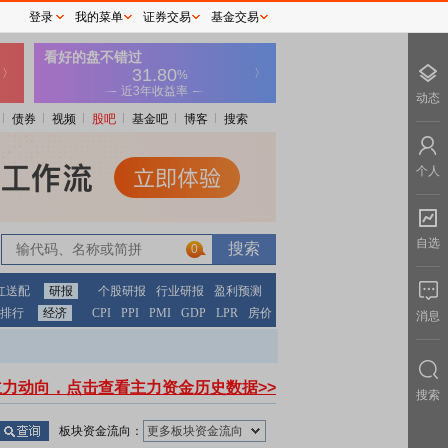
登录
我的菜单
证券交易
基金交易
动态
债券
视频
股吧
基金吧
博客
搜索
个人
自选
0
红送配
研报
个股研报
行业研报
盈利预测
排行
经济
CPI
PPI
PMI
GDP
LPR
房价
消息
力动向，点击查看主力资金历史数据>>
搜索
板块资金流向：
更多板块资金流向