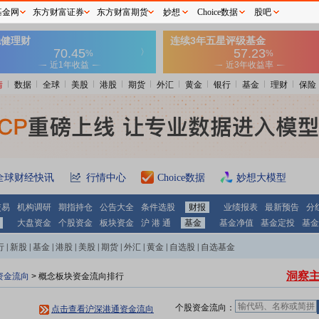
基金网
东方财富证券
东方财富期货
妙想
Choice数据
股吧
情
数据
全球
美股
港股
期货
外汇
黄金
银行
基金
理财
保险
全球财经快讯
行情中心
Choice数据
妙想大模型
交易
机构调研
期指持仓
公告大全
条件选股
财报
业绩报表
最新预告
分
大盘资金
个股资金
板块资金
沪 港 通
基金
基金净值
基金定投
基金
行
|
新股
|
基金
|
港股
|
美股
|
期货
|
外汇
|
黄金
|
自选股
|
自选基金
洞察主
资金流向
> 概念板块资金流向排行
个股资金流向：
点击查看沪深港通资金流向