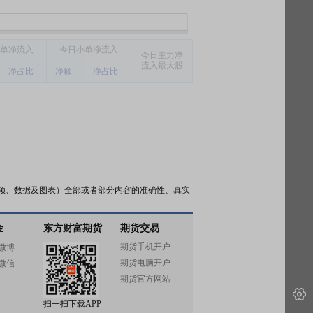
单净流入
今
日小单净流入
今
日主力净
流入最大股
净占比
净额
净占比
频、数据及图表）全部或者部分内容的准确性、真实
金
东方财富期货
期货交易
期货手机开户
微博
期货电脑开户
微信
期货官方网站
扫一扫下载APP