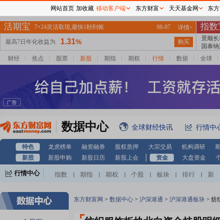
网站首页
加收藏
移动客户端
东方财富
天天基金网
东方
财经
焦点
股票
新股
期指
期权
行情
数据
全球
数据中心
全球财经快讯
行情中
特色
龙虎榜单
融资融券
股权质押
大宗交易
机构调研
新股
新股申购
新股日历
新股上会
资金
大盘资金
行情中心
指数
期指
期权
个股
板块
排行
新
|
|
|
|
|
|
股
基金
港股
美股
期货
外汇
黄金
|
|
|
|
|
|
|
自选股
自选基金
|
东方财富网
>
数据中心
>
沪深港通
>
沪深港通板块
>
纺