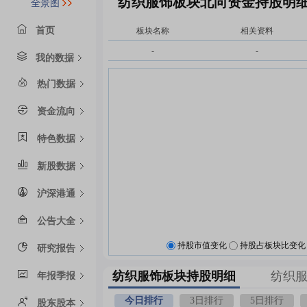
纺织服饰板块北向资金持股明
全景图
首页
板块名称
相关资料
-
-
我的数据
热门数据
资金流向
特色数据
新股数据
沪深港通
公告大全
持股市值变化
持股占板块比变化
研究报告
纺织服饰板块持股明细
纺织
年报季报
今日排行
3日排行
5日排行
股东股本