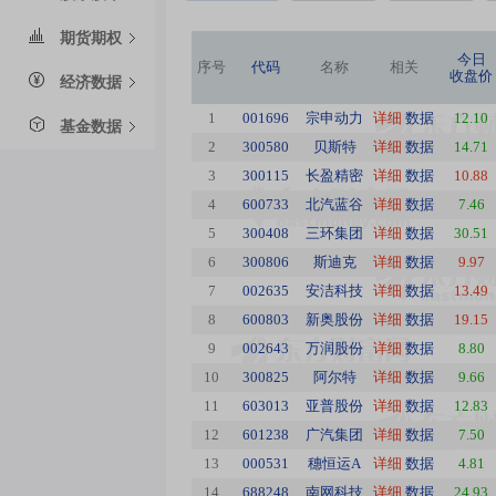
期货期权
今日
序号
代码
名称
相关
收盘价
经济数据
1
001696
宗申动力
详细
数据
12.10
基金数据
2
300580
贝斯特
详细
数据
14.71
3
300115
长盈精密
详细
数据
10.88
4
600733
北汽蓝谷
详细
数据
7.46
5
300408
三环集团
详细
数据
30.51
6
300806
斯迪克
详细
数据
9.97
7
002635
安洁科技
详细
数据
13.49
8
600803
新奥股份
详细
数据
19.15
9
002643
万润股份
详细
数据
8.80
10
300825
阿尔特
详细
数据
9.66
11
603013
亚普股份
详细
数据
12.83
12
601238
广汽集团
详细
数据
7.50
13
000531
穗恒运A
详细
数据
4.81
14
688248
南网科技
详细
数据
24.93