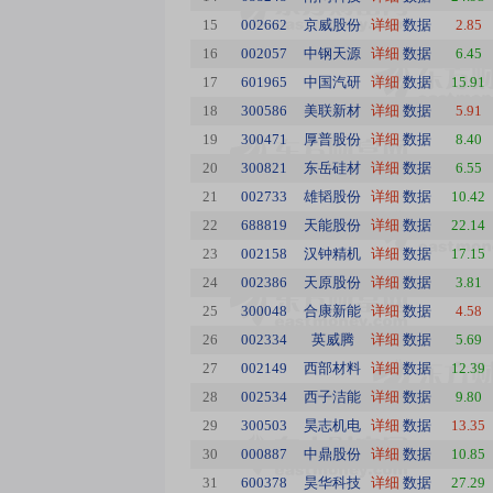
15
002662
京威股份
详细
数据
2.85
16
002057
中钢天源
详细
数据
6.45
17
601965
中国汽研
详细
数据
15.91
18
300586
美联新材
详细
数据
5.91
19
300471
厚普股份
详细
数据
8.40
20
300821
东岳硅材
详细
数据
6.55
21
002733
雄韬股份
详细
数据
10.42
22
688819
天能股份
详细
数据
22.14
23
002158
汉钟精机
详细
数据
17.15
24
002386
天原股份
详细
数据
3.81
25
300048
合康新能
详细
数据
4.58
26
002334
英威腾
详细
数据
5.69
27
002149
西部材料
详细
数据
12.39
28
002534
西子洁能
详细
数据
9.80
29
300503
昊志机电
详细
数据
13.35
30
000887
中鼎股份
详细
数据
10.85
31
600378
昊华科技
详细
数据
27.29