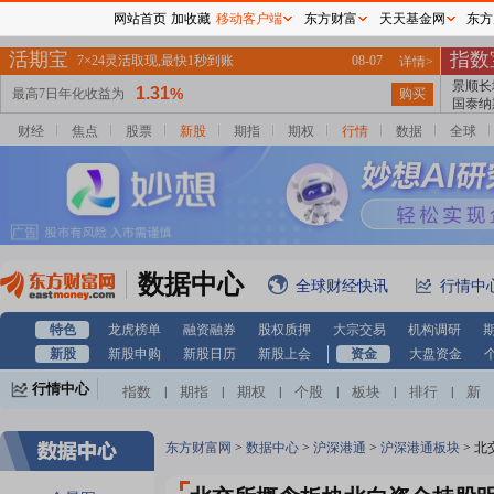
网站首页
加收藏
移动客户端
东方财富
天天基金网
东方
财经
焦点
股票
新股
期指
期权
行情
数据
全球
数据中心
全球财经快讯
行情中
特色
龙虎榜单
融资融券
股权质押
大宗交易
机构调研
新股
新股申购
新股日历
新股上会
资金
大盘资金
行情中心
指数
期指
期权
个股
板块
排行
新
|
|
|
|
|
|
股
基金
港股
美股
期货
外汇
黄金
|
|
|
|
|
|
|
自选股
自选基金
|
东方财富网
>
数据中心
>
沪深港通
>
沪深港通板块
>
北