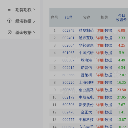
期货期权
今日
序号
代码
名称
相关
收盘价
经济数据
1
002349
精华制药
详细
数据
6.98
基金数据
2
002491
通鼎互联
详细
数据
3.33
3
002004
华邦健康
详细
数据
4.25
4
601965
中国汽研
详细
数据
15.91
5
000507
珠海港
详细
数据
4.49
6
002215
诺普信
详细
数据
6.54
7
603566
普莱柯
详细
数据
12.07
8
300226
上海钢联
详细
数据
16.35
9
300688
创业黑马
详细
数据
23.50
10
002179
中航光电
详细
数据
37.05
11
600596
新安股份
详细
数据
7.67
12
002470
金正大
详细
数据
1.41
13
000777
中核科技
详细
数据
15.87
14
000682
东方电子
详细
数据
10.72