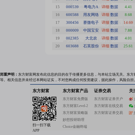
15
000539
粤电力A
详细
数据
4.41
16
600588
用友网络
详细
数据
8.68
17
300456
赛微电子
详细
数据
14.69
18
000009
中国宝安
详细
数据
7.88
19
002385
大北农
详细
数据
4.01
20
603688
石英股份
详细
数据
25.61
郑重声明：
东方财富网发布此信息的目的在于传播更多信息，与本站立场无关。东方
等。相关信息并未经过本网站证实，不对您构成任何投资建议，据此操作，风险自担
东方财富
东方财富产品
证券交易
关
东方财富免费版
东方财富证券开户
东方财富Level-2
东方财富在线交易
东方财富策略版
东方财富证券交易
妙想投研助理
扫一扫下载
Choice金融终端
APP