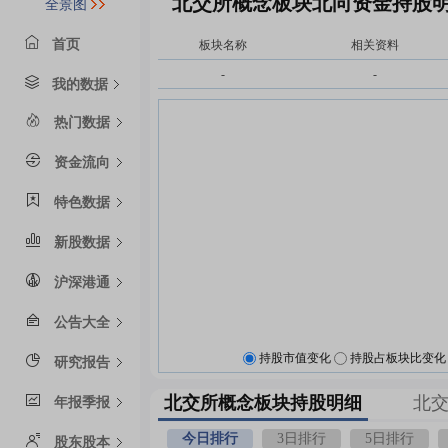
北交所概念板块北向资金持股
全景图
首页
板块名称
相关资料
-
-
我的数据
热门数据
资金流向
特色数据
新股数据
沪深港通
公告大全
持股市值变化
持股占板块比变化
研究报告
北交所概念板块持股明细
北
年报季报
今日排行
3日排行
5日排行
股东股本