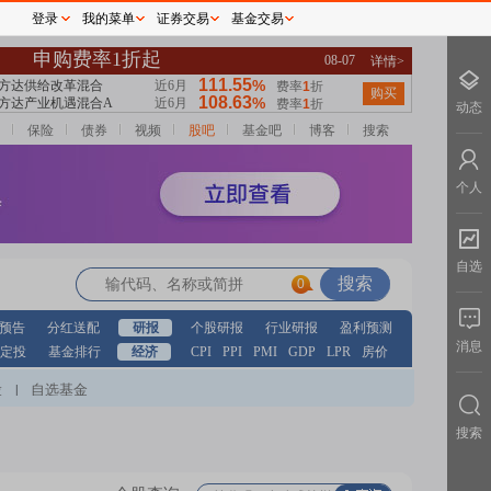
登录
我的菜单
证券交易
基金交易
动态
保险
债券
视频
股吧
基金吧
博客
搜索
个人
自选
0
预告
分红送配
研报
个股研报
行业研报
盈利预测
消息
定投
基金排行
经济
CPI
PPI
PMI
GDP
LPR
房价
股
自选基金
|
搜索