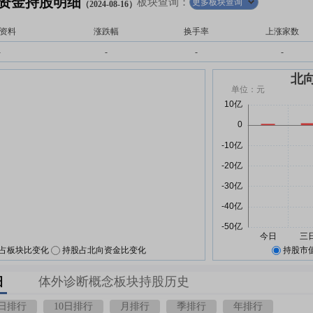
资金持股明细
板块查询：
更多板块查询
（2024-08-16）
资料
涨跌幅
换手率
上涨家数
-
-
-
-
占板块比变化
持股占北向资金比变化
持股市
细
体外诊断概念板块持股历史
5日排行
10日排行
月排行
季排行
年排行