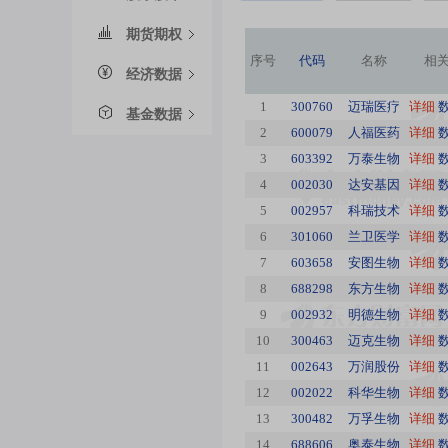
期货期权
序号
代码
名称
相
经济数据
1
300760
迈瑞医疗
详细
基金数据
2
600079
人福医药
详细
3
603392
万泰生物
详细
4
002030
达安基因
详细
5
002957
科瑞技术
详细
6
301060
兰卫医学
详细
7
603658
安图生物
详细
8
688298
东方生物
详细
9
002932
明德生物
详细
10
300463
迈克生物
详细
11
002643
万润股份
详细
12
002022
科华生物
详细
13
300482
万孚生物
详细
14
688606
奥泰生物
详细