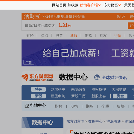
网站首页
加收藏
移动客户端
东方财富
天天
财经
焦点
股票
新股
期指
期权
行情
数
数据中心
全球财经快讯
特色
龙虎榜单
融资融券
股权质押
大宗交易
新股
新股申购
新股日历
新股上会
资金
行情中心
指数
期指
期权
个股
板块
|
|
|
|
|
东方财富网
>
数据中心
>
沪深港通
>
沪深