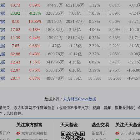
数据
13.73
0.59%
474.95万
6521.06万
1.12%
0.81%
-8.43
数据
23.92
-0.25%
3208.85万
7.68亿
7.05%
5.69%
-7.24
数据
8.10
16.55%
361.96万
2931.87万
0.57%
0.56%
-27.7
数据
17.02
0.18%
1868.82万
3.18亿
4.00%
3.99%
-19.2
数据
11.39
0.44%
159.02万
1811.24万
0.35%
0.33%
-31.7
数据
7.65
0.66%
1.47亿
11.25亿
2.22%
2.22%
-81.3
数据
62.88
0.48%
1609.76万
10.12亿
2.37%
2.05%
-9.98
数据
12.43
1.55%
3419.95万
4.25亿
6.82%
5.47%
-52.1
数据
12.07
0.75%
5163.15万
6.23亿
3.19%
2.75%
-156.8
数据
28.17
0.07%
4809.48万
13.55亿
10.33%
10.26%
-194.5
数据来源：
东方财富Choice数据
场无关。东方财富网不保证该信息（包括但不限于文字、视频、音频、数据及图表）
作，风险自担。
关注东方财富
天天基金
基金交易
关注天天基
券开户
基金开户
东方财富网微博
天天基金网