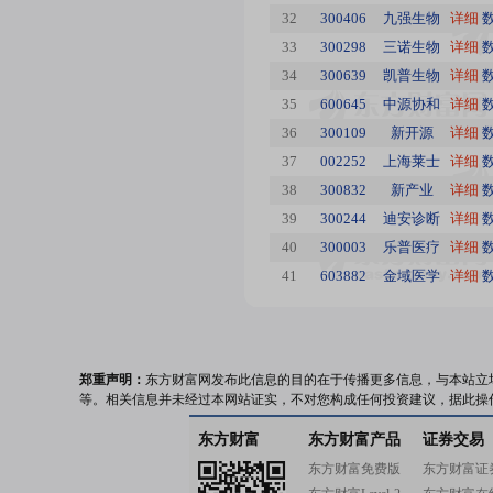
32
300406
九强生物
详细
33
300298
三诺生物
详细
34
300639
凯普生物
详细
35
600645
中源协和
详细
36
300109
新开源
详细
37
002252
上海莱士
详细
38
300832
新产业
详细
39
300244
迪安诊断
详细
40
300003
乐普医疗
详细
41
603882
金域医学
详细
郑重声明：
东方财富网发布此信息的目的在于传播更多信息，与本站立
等。相关信息并未经过本网站证实，不对您构成任何投资建议，据此操
东方财富
东方财富产品
证券交易
东方财富免费版
东方财富证