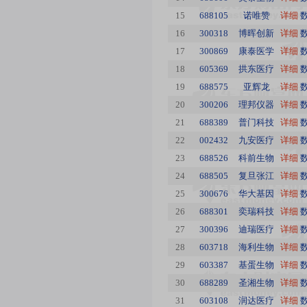
15
688105
诺唯赞
详细
16
300318
博晖创新
详细
17
300869
康泰医学
详细
18
605369
拱东医疗
详细
19
688575
亚辉龙
详细
20
300206
理邦仪器
详细
21
688389
普门科技
详细
22
002432
九安医疗
详细
23
688526
科前生物
详细
24
688505
复旦张江
详细
25
300676
华大基因
详细
26
688301
奕瑞科技
详细
27
300396
迪瑞医疗
详细
28
603718
海利生物
详细
29
603387
基蛋生物
详细
30
688289
圣湘生物
详细
31
603108
润达医疗
详细