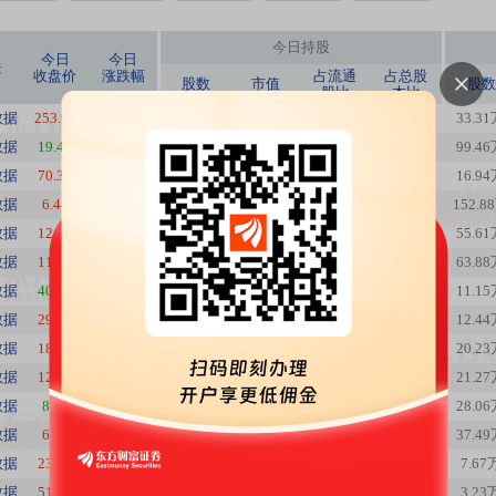
今日持股
今日
今日
关
收盘价
涨跌幅
占流通
占总股
股数
市值
股数
股比
本比
数据
253.97
0.40%
1.40亿
356.25亿
11.57%
11.57%
33.3
数据
19.47
-1.17%
4800.68万
9.35亿
3.12%
2.94%
99.4
数据
70.38
1.88%
1894.51万
13.33亿
1.49%
1.49%
16.9
数据
6.44
5.57%
904.67万
5826.09万
0.64%
0.64%
152.8
数据
12.67
2.34%
172.18万
2181.51万
0.42%
0.42%
55.6
数据
11.24
19.96%
111.21万
1250.01万
0.62%
0.28%
63.8
数据
40.56
-1.36%
1413.01万
5.73亿
2.43%
2.43%
11.1
数据
29.99
0.33%
264.73万
7939.35万
1.31%
1.31%
12.4
数据
18.00
5.82%
75.61万
1360.98万
0.48%
0.33%
20.2
数据
12.69
5.05%
504.94万
6407.72万
1.03%
0.82%
21.2
数据
8.80
-2.22%
1330.55万
1.17亿
1.47%
1.43%
28.0
数据
6.33
3.43%
188.23万
1191.49万
0.37%
0.37%
37.4
数据
23.59
1.20%
374.61万
8837.03万
1.22%
0.79%
7.67
数据
51.15
2.61%
153.78万
7865.97万
3.89%
1.94%
3.23