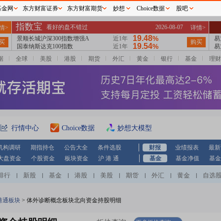
基金网
东方财富证券
东方财富期货
妙想
Choice数据
股吧
据
全球
美股
港股
期货
外汇
黄金
银行
基金
理财
行情中心
Choice数据
妙想大模型
机构调研
期指持仓
公告大全
条件选股
财报
业绩报表
最新
大盘资金
个股资金
板块资金
沪 港 通
基金
基金净值
基金
排行
新股
基金
港股
美股
期货
外汇
黄金
自选
|
|
|
|
|
|
|
|
港通板块
>
体外诊断概念板块北向资金持股明细