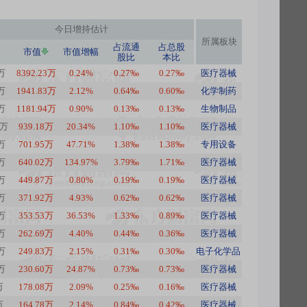
今日
增持估计
所属板块
占流通
占总股
市值
市值增幅
股比
本比
1万
8392.23万
0.24%
0.27‰
0.27‰
医疗器械
6万
1941.83万
2.12%
0.64‰
0.60‰
化学制药
4万
1181.94万
0.90%
0.13‰
0.13‰
生物制品
8万
939.18万
20.34%
1.10‰
1.10‰
医疗器械
1万
701.95万
47.71%
1.38‰
1.38‰
专用设备
8万
640.02万
134.97%
3.79‰
1.71‰
医疗器械
5万
449.87万
0.80%
0.19‰
0.19‰
医疗器械
4万
371.92万
4.93%
0.62‰
0.62‰
医疗器械
3万
353.53万
36.53%
1.33‰
0.89‰
医疗器械
7万
262.69万
4.40%
0.44‰
0.36‰
医疗器械
6万
249.83万
2.15%
0.31‰
0.30‰
电子化学品
9万
230.60万
24.87%
0.73‰
0.73‰
医疗器械
万
178.08万
2.09%
0.25‰
0.16‰
医疗器械
万
164.78万
2.14%
0.84‰
0.42‰
医疗器械