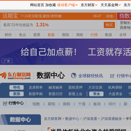
网站首页
加收藏
移动客户端
东方财富
天天基金网
东方
财经
焦点
股票
新股
期指
期权
行情
数据
全球
数据中心
全球财经快讯
行情中
特色
龙虎榜单
融资融券
股权质押
大宗交易
机构调研
新股
新股申购
新股日历
新股上会
资金
大盘资金
行情中心
指数
期指
期权
个股
板块
排行
新
|
|
|
|
|
|
股
基金
港股
美股
期货
外汇
黄金
|
|
|
|
|
|
|
自选股
自选基金
|
东方财富网
>
数据中心
>
沪深港通
>
沪深港通板块
>
半