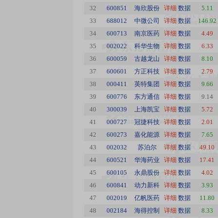
32
600851
海欣股份
详细
数据
5.11
33
688012
中微公司
详细
数据
146.92
34
600713
南京医药
详细
数据
4.49
35
002022
科华生物
详细
数据
6.33
36
600059
古越龙山
详细
数据
8.10
37
600601
方正科技
详细
数据
2.79
38
000411
英特集团
详细
数据
9.66
39
600776
东方通信
详细
数据
9.14
40
300039
上海凯宝
详细
数据
5.72
41
000727
冠捷科技
详细
数据
2.01
42
600273
嘉化能源
详细
数据
7.65
43
002032
苏泊尔
详细
数据
49.10
44
600521
华海药业
详细
数据
17.41
45
600105
永鼎股份
详细
数据
4.02
46
600841
动力新科
详细
数据
3.93
47
002019
亿帆医药
详细
数据
11.80
48
002184
海得控制
详细
数据
8.33