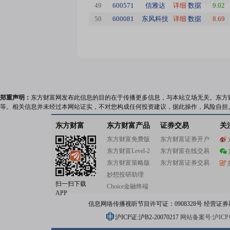
49
600571
信雅达
详细
数据
9.02
50
600081
东风科技
详细
数据
8.69
郑重声明：
东方财富网发布此信息的目的在于传播更多信息，与本站立场无关。东方
等。相关信息并未经过本网站证实，不对您构成任何投资建议，据此操作，风险自担
东方财富
东方财富产品
证券交易
关
东方财富免费版
东方财富证券开户
东方财富Level-2
东方财富在线交易
东方财富策略版
东方财富证券交易
妙想投研助理
扫一扫下载
Choice金融终端
APP
信息网络传播视听节目许可证：0908328号 经营证券期货业务
沪ICP证:沪B2-20070217
网站备案号:沪ICP备0