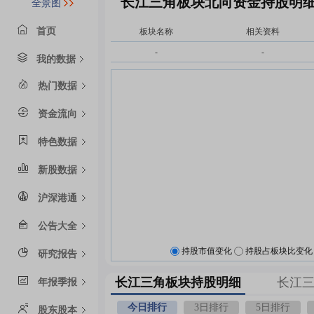
长江三角板块北向资金持股明
全景图
首页
板块名称
相关资料
-
-
我的数据
热门数据
资金流向
特色数据
新股数据
沪深港通
公告大全
持股市值变化
持股占板块比变化
研究报告
长江三角板块持股明细
长江
年报季报
今日排行
3日排行
5日排行
股东股本