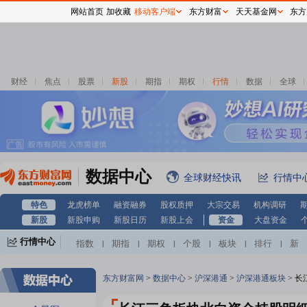
网站首页
加收藏
移动客户端
东方财富
天天基金网
东方
财经
焦点
股票
新股
期指
期权
行情
数据
全球
数据中心
全球财经快讯
行情中
特色
龙虎榜单
融资融券
股权质押
大宗交易
机构调研
新股
新股申购
新股日历
新股上会
资金
大盘资金
行情中心
指数
期指
期权
个股
板块
排行
新
|
|
|
|
|
|
股
基金
港股
美股
期货
外汇
黄金
|
|
|
|
|
|
|
自选股
自选基金
|
东方财富网
>
数据中心
>
沪深港通
>
沪深港通板块
>
长