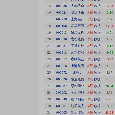
15
002236
大华股份
详细
数据
13.93
16
600621
华鑫股份
详细
数据
13.10
17
601229
上海银行
详细
数据
7.47
18
600196
复星医药
详细
数据
23.45
19
000913
钱江摩托
详细
数据
14.51
20
600696
岩石股份
详细
数据
9.22
21
300031
宝通科技
详细
数据
15.17
22
002318
久立特材
详细
数据
19.58
23
600557
康缘药业
详细
数据
13.92
24
600018
上港集团
详细
数据
6.27
25
600572
康恩贝
详细
数据
4.37
26
600820
隧道股份
详细
数据
6.75
27
002262
恩华药业
详细
数据
26.24
28
300292
吴通控股
详细
数据
3.58
29
002349
精华制药
详细
数据
6.98
30
600501
航天晨光
详细
数据
15.86
31
600605
汇通能源
详细
数据
28.24