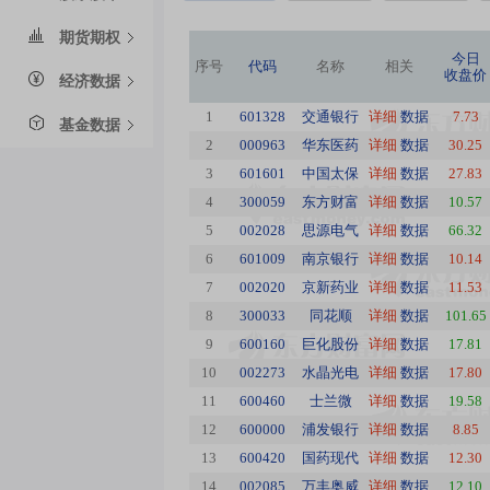
期货期权
今日
序号
代码
名称
相关
收盘价
经济数据
1
601328
交通银行
详细
数据
7.73
基金数据
2
000963
华东医药
详细
数据
30.25
3
601601
中国太保
详细
数据
27.83
4
300059
东方财富
详细
数据
10.57
5
002028
思源电气
详细
数据
66.32
6
601009
南京银行
详细
数据
10.14
7
002020
京新药业
详细
数据
11.53
8
300033
同花顺
详细
数据
101.65
9
600160
巨化股份
详细
数据
17.81
10
002273
水晶光电
详细
数据
17.80
11
600460
士兰微
详细
数据
19.58
12
600000
浦发银行
详细
数据
8.85
13
600420
国药现代
详细
数据
12.30
14
002085
万丰奥威
详细
数据
12.10