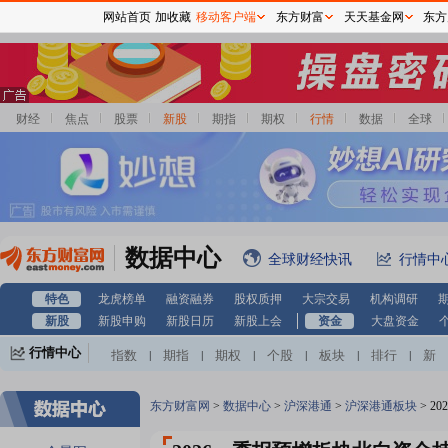
网站首页
加收藏
移动客户端
东方财富
天天基金网
东方
财经
焦点
股票
新股
期指
期权
行情
数据
全球
数据中心
全球财经快讯
行情中
特色
龙虎榜单
融资融券
股权质押
大宗交易
机构调研
新股
新股申购
新股日历
新股上会
资金
大盘资金
行情中心
指数
期指
期权
个股
板块
排行
新
|
|
|
|
|
|
股
基金
港股
美股
期货
外汇
黄金
|
|
|
|
|
|
|
自选股
自选基金
|
东方财富网
>
数据中心
>
沪深港通
>
沪深港通板块
>
2