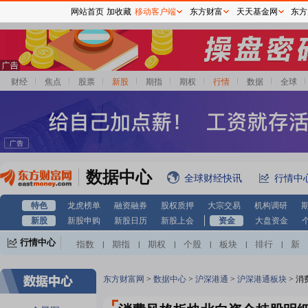
网站首页
加收藏
移动客户端
东方财富
天天基金网
东方
财经
焦点
股票
新股
期指
期权
行情
数据
全球
数据中心
全球财经快讯
行情中
特色
龙虎榜单
融资融券
股权质押
大宗交易
机构调研
新股
新股申购
新股日历
新股上会
资金
大盘资金
行情中心
指数
期指
期权
个股
板块
排行
新
|
|
|
|
|
|
股
基金
港股
美股
期货
外汇
黄金
|
|
|
|
|
|
|
自选股
自选基金
|
东方财富网
>
数据中心
>
沪深港通
>
沪深港通板块
>
消