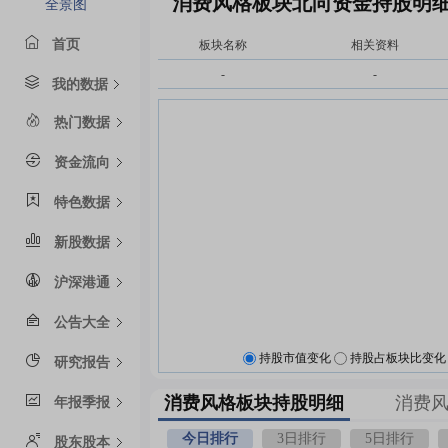
消费风格板块北向资金持股明
全景图
首页
板块名称
相关资料
-
-
我的数据
热门数据
资金流向
特色数据
新股数据
沪深港通
公告大全
持股市值变化
持股占板块比变化
研究报告
消费风格板块持股明细
消费
年报季报
今日排行
3日排行
5日排行
股东股本