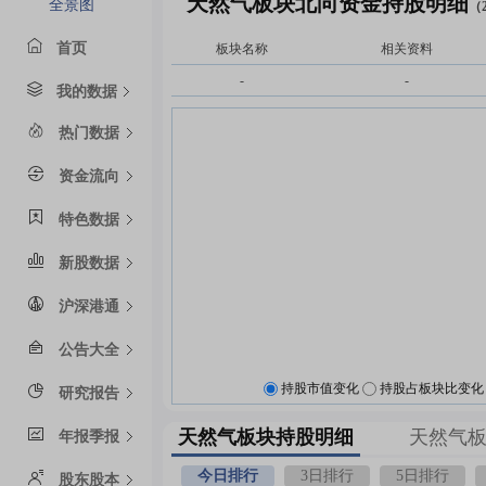
天然气板块北向资金持股明细
全景图
（2
首页
板块名称
相关资料
-
-
我的数据
热门数据
资金流向
特色数据
新股数据
沪深港通
公告大全
持股市值变化
持股占板块比变化
研究报告
天然气板块持股明细
天然气
年报季报
今日排行
3日排行
5日排行
股东股本