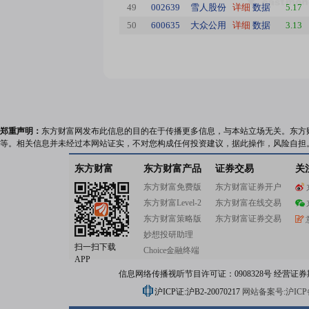
49
002639
雪人股份
详细
数据
5.17
50
600635
大众公用
详细
数据
3.13
郑重声明：
东方财富网发布此信息的目的在于传播更多信息，与本站立场无关。东方
等。相关信息并未经过本网站证实，不对您构成任何投资建议，据此操作，风险自担
东方财富
东方财富产品
证券交易
关
东方财富免费版
东方财富证券开户
东方财富Level-2
东方财富在线交易
东方财富策略版
东方财富证券交易
妙想投研助理
扫一扫下载
Choice金融终端
APP
信息网络传播视听节目许可证：0908328号 经营证券期货业务
沪ICP证:沪B2-20070217
网站备案号:沪ICP备0