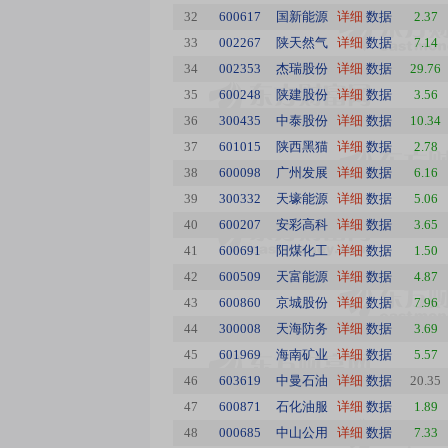
32
600617
国新能源
详细
数据
2.37
33
002267
陕天然气
详细
数据
7.14
34
002353
杰瑞股份
详细
数据
29.76
35
600248
陕建股份
详细
数据
3.56
36
300435
中泰股份
详细
数据
10.34
37
601015
陕西黑猫
详细
数据
2.78
38
600098
广州发展
详细
数据
6.16
39
300332
天壕能源
详细
数据
5.06
40
600207
安彩高科
详细
数据
3.65
41
600691
阳煤化工
详细
数据
1.50
42
600509
天富能源
详细
数据
4.87
43
600860
京城股份
详细
数据
7.96
44
300008
天海防务
详细
数据
3.69
45
601969
海南矿业
详细
数据
5.57
46
603619
中曼石油
详细
数据
20.35
47
600871
石化油服
详细
数据
1.89
48
000685
中山公用
详细
数据
7.33