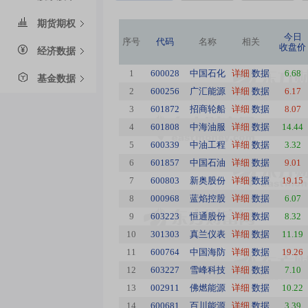
期货期权
今日
序号
代码
名称
相关
收盘价
经济数据
1
600028
中国石化
详细
数据
6.68
基金数据
2
600256
广汇能源
详细
数据
6.17
3
601872
招商轮船
详细
数据
8.07
4
601808
中海油服
详细
数据
14.44
5
600339
中油工程
详细
数据
3.32
6
601857
中国石油
详细
数据
9.01
7
600803
新奥股份
详细
数据
19.15
8
000968
蓝焰控股
详细
数据
6.07
9
603223
恒通股份
详细
数据
8.32
10
301303
真兰仪表
详细
数据
11.19
11
600764
中国海防
详细
数据
19.26
12
603227
雪峰科技
详细
数据
7.10
13
002911
佛燃能源
详细
数据
10.22
14
600681
百川能源
详细
数据
3.39