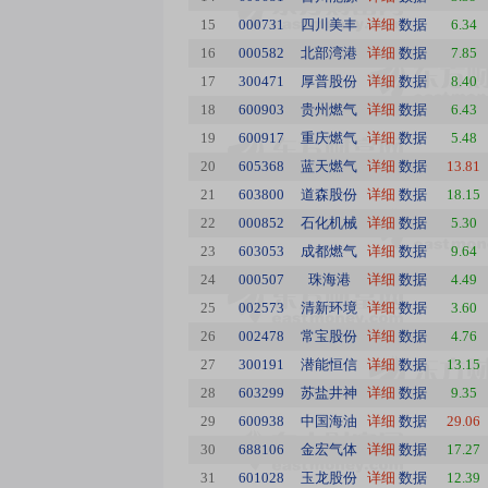
15
000731
四川美丰
详细
数据
6.34
16
000582
北部湾港
详细
数据
7.85
17
300471
厚普股份
详细
数据
8.40
18
600903
贵州燃气
详细
数据
6.43
19
600917
重庆燃气
详细
数据
5.48
20
605368
蓝天燃气
详细
数据
13.81
21
603800
道森股份
详细
数据
18.15
22
000852
石化机械
详细
数据
5.30
23
603053
成都燃气
详细
数据
9.64
24
000507
珠海港
详细
数据
4.49
25
002573
清新环境
详细
数据
3.60
26
002478
常宝股份
详细
数据
4.76
27
300191
潜能恒信
详细
数据
13.15
28
603299
苏盐井神
详细
数据
9.35
29
600938
中国海油
详细
数据
29.06
30
688106
金宏气体
详细
数据
17.27
31
601028
玉龙股份
详细
数据
12.39