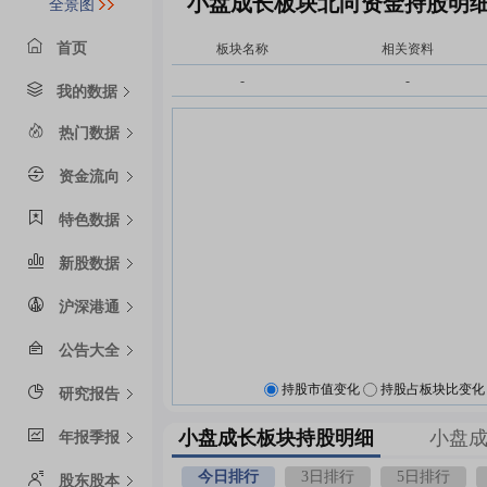
小盘成长板块北向资金持股明
全景图
首页
板块名称
相关资料
-
-
我的数据
热门数据
资金流向
特色数据
新股数据
沪深港通
公告大全
持股市值变化
持股占板块比变化
研究报告
小盘成长板块持股明细
小盘
年报季报
今日排行
3日排行
5日排行
股东股本