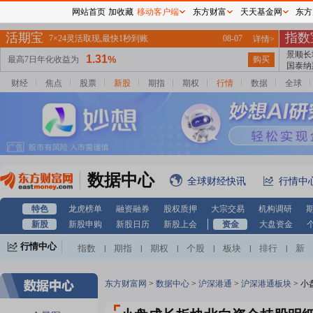
网站首页
加收藏
移动客户端
东方财富
天天基金网
东方
财经
焦点
股票
新股
期指
期权
行情
数据
全球
数据中心
全球财经快讯
行情中
特色
龙虎榜单
融资融券
股权质押
大宗交易
机构调研
新股
新股申购
新股日历
新股上会
资金
大盘资金
行情中心
指数
期指
期权
个股
板块
排行
新
|
|
|
|
|
|
股
基金
港股
美股
期货
外汇
黄金
|
|
|
|
|
|
|
自选股
自选基金
|
东方财富网
>
数据中心
>
沪深港通
>
沪深港通板块
>
小