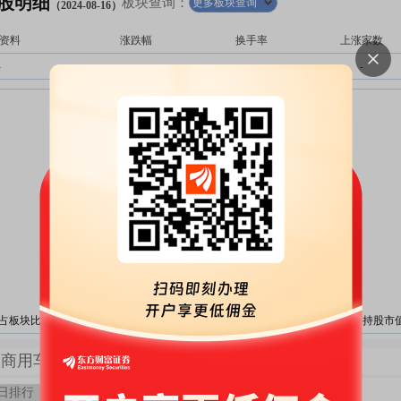
股明细
板块查询：
更多板块查询
（2024-08-16）
资料
涨跌幅
换手率
上涨家数
-
-
-
-
占板块比变化
持股占北向资金比变化
持股市
商用车板块持股历史
5日排行
10日排行
月排行
季排行
年排行