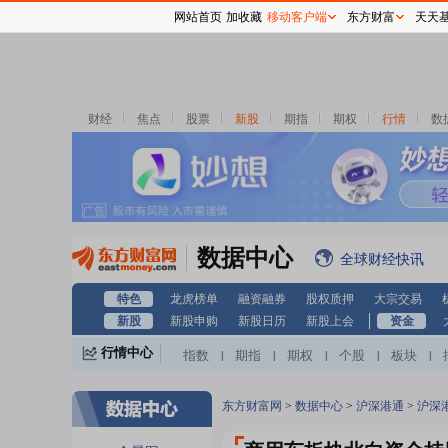
网站首页
加收藏
移动客户端
东方财富
天天
财经
焦点
股票
新股
期指
期权
行情
数
数据中心
全球财经快讯
特色
龙虎榜单
融资融券
股权质押
大宗交易
新股
新股申购
新股日历
新股上会
资金
行情中心
指数
期指
期权
个股
板块
|
|
|
|
|
东方财富网
>
数据中心
>
沪深港通
>
沪深