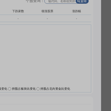
个股查询：
下跌家数
领涨股票
涨跌幅
-
-
-
值变化
持股占板块比变化
持股占北向资金比变化