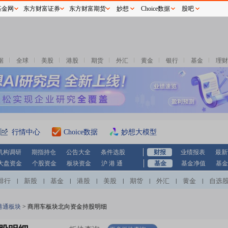
基金网
东方财富证券
东方财富期货
妙想
Choice数据
股吧
据
全球
美股
港股
期货
外汇
黄金
银行
基金
理财
行情中心
Choice数据
妙想大模型
机构调研
期指持仓
公告大全
条件选股
财报
业绩报表
最新
大盘资金
个股资金
板块资金
沪 港 通
基金
基金净值
基金
排行
新股
基金
港股
美股
期货
外汇
黄金
自选
|
|
|
|
|
|
|
|
港通板块
>
商用车板块北向资金持股明细