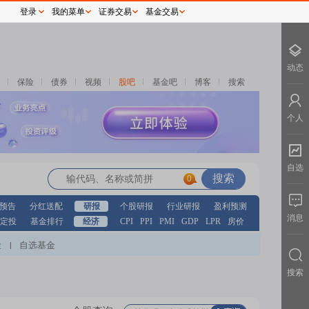
登录
我的菜单
证券交易
基金交易
动态
保险
债券
视频
股吧
基金吧
博客
搜索
个人
自选
0
预告
分红送配
研报
个股研报
行业研报
盈利预测
消息
定投
基金排行
经济
CPI
PPI
PMI
GDP
LPR
房价
股
自选基金
|
搜索