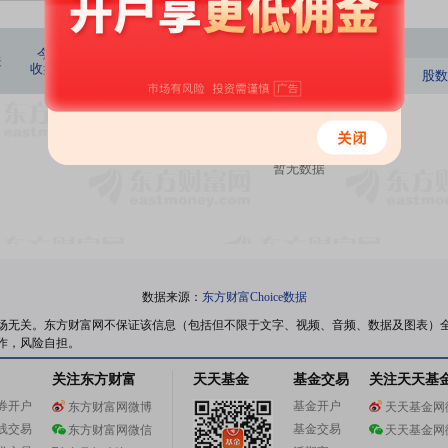
今日持股
今日
今日
关
收盘价
涨跌幅
占流通
占总股
股数
市值
股数
股比
本比
暂无数据
数据来源：
东方财富Choice数据
场无关。东方财富网不保证该信息（包括但不限于文字、视频、音频、数据及图表）
作，风险自担。
关注东方财富
天天基金
基金交易
关注天天基
券开户
基金开户
东方财富网微博
天天基金网
线交易
基金交易
东方财富网微信
天天基金网