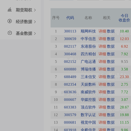
期货期权
今日
序号
代码
名称
相关
收盘价
经济数据
1
300113
顺网科技
详细
数据
10.40
基金数据
2
300659
中孚信息
详细
数据
12.03
3
002117
东港股份
详细
数据
6.92
4
300468
四方精创
详细
数据
7.92
5
002152
广电运通
详细
数据
9.55
6
600880
博瑞传播
详细
数据
3.58
7
688489
三未信安
详细
数据
23.30
8
002354
天娱数科
详细
数据
2.75
9
603636
南威软件
详细
数据
7.72
10
000607
华媒控股
详细
数据
3.07
11
603383
顶点软件
详细
数据
28.67
12
300579
数字认证
详细
数据
19.88
13
000681
视觉中国
详细
数据
11.15
14
603918
金桥信息
详细
数据
9.06