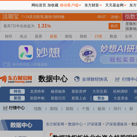
网站首页
加收藏
移动客户端
东方财富
天天基金网
东方
财经
焦点
股票
新股
期指
期权
行情
数据
全球
数据中心
全球财经快讯
行情中
特色
龙虎榜单
融资融券
股权质押
大宗交易
机构调研
新股
新股申购
新股日历
新股上会
资金
大盘资金
行情中心
指数
期指
期权
个股
板块
排行
新
|
|
|
|
|
|
股
基金
港股
美股
期货
外汇
黄金
|
|
|
|
|
|
|
自选股
自选基金
|
东方财富网
>
数据中心
>
沪深港通
>
沪深港通板块
>
数