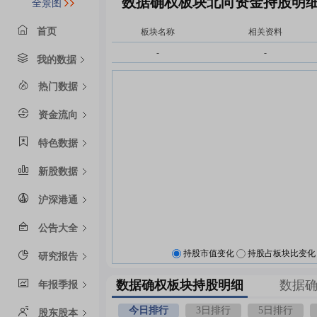
数据确权板块北向资金持股明
全景图
首页
板块名称
相关资料
-
-
我的数据
热门数据
资金流向
特色数据
新股数据
沪深港通
公告大全
持股市值变化
持股占板块比变化
研究报告
数据确权板块持股明细
数据
年报季报
今日排行
3日排行
5日排行
股东股本