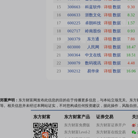
15
300663
科蓝软件
详细
数据
9.30
16
600633
浙数文化
详细
数据
8.32
17
600225
卓朗科技
详细
数据
1.57
18
002717
岭南股份
详细
数据
0.93
19
300379
东方通
详细
数据
7.86
20
603000
人民网
详细
数据
18.47
21
300364
中文在线
详细
数据
18.51
22
300079
数码视讯
详细
数据
4.48
23
300212
易华录
详细
数据
16.06
郑重声明：
东方财富网发布此信息的目的在于传播更多信息，与本站立场无关。东方
等。相关信息并未经过本网站证实，不对您构成任何投资建议，据此操作，风险自担
东方财富
东方财富产品
证券交易
关
东方财富免费版
东方财富证券开户
东方财富Level-2
东方财富在线交易