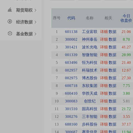
期货期权
今日
序号
代码
名称
相关
收盘价
经济数据
1
601138
工业富联
详细
数据
21.06
基金数据
2
300002
神州泰岳
详细
数据
8.70
3
301421
波长光电
详细
数据
41.27
4
001339
智微智能
详细
数据
28.99
5
603496
恒为科技
详细
数据
21.40
6
002957
科瑞技术
详细
数据
12.67
7
002975
博杰股份
详细
数据
27.30
8
600718
东软集团
详细
数据
7.75
9
600410
华胜天成
详细
数据
3.80
10
300083
创世纪
详细
数据
5.81
11
301510
固高科技
详细
数据
21.72
12
300276
三丰智能
详细
数据
3.55
13
688160
步科股份
详细
数据
37.17
14
300687
赛意信息
详细
数据
11.94