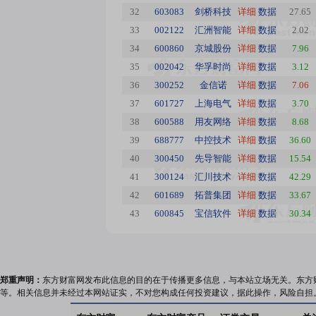
32
603083
剑桥科技
详细
数据
27.65
33
002122
汇洲智能
详细
数据
2.02
34
600860
京城股份
详细
数据
7.96
35
002042
华孚时尚
详细
数据
3.12
36
300252
金信诺
详细
数据
7.06
37
601727
上海电气
详细
数据
3.70
38
600588
用友网络
详细
数据
8.68
39
688777
中控技术
详细
数据
36.60
40
300450
先导智能
详细
数据
15.54
41
300124
汇川技术
详细
数据
42.29
42
601689
拓普集团
详细
数据
33.67
43
600845
宝信软件
详细
数据
30.34
郑重声明：
东方财富网发布此信息的目的在于传播更多信息，与本站立场无关。东方
等。相关信息并未经过本网站证实，不对您构成任何投资建议，据此操作，风险自担