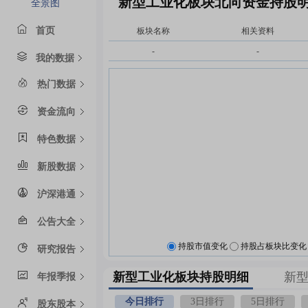
新型工业化板块北向资金持股
全景图
首页
板块名称
相关资料
-
-
我的数据
热门数据
资金流向
特色数据
新股数据
沪深港通
公告大全
持股市值变化
持股占板块比变化
研究报告
新型工业化板块持股明细
新
年报季报
今日排行
3日排行
5日排行
股东股本