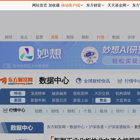
网站首页
加收藏
移动客户端
东方财富
天天基金网
东方
财经
焦点
股票
新股
期指
期权
行情
数据
全球
数据中心
全球财经快讯
行情中
特色
龙虎榜单
融资融券
股权质押
大宗交易
机构调研
新股
新股申购
新股日历
新股上会
资金
大盘资金
行情中心
指数
期指
期权
个股
板块
排行
新
|
|
|
|
|
|
股
基金
港股
美股
期货
外汇
黄金
|
|
|
|
|
|
|
自选股
自选基金
|
东方财富网
>
数据中心
>
沪深港通
>
沪深港通板块
>
新