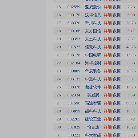
15
002559
亚威股份
详细
数据
7.23
16
300170
汉得信息
详细
数据
6.09
17
688320
禾川科技
详细
数据
20.78
18
300166
东方国信
详细
数据
6.17
19
300353
东土科技
详细
数据
7.87
20
301525
儒竞科技
详细
数据
48.75
21
688128
中国电研
详细
数据
15.86
22
002184
海得控制
详细
数据
8.33
23
300809
华辰装备
详细
数据
20.95
24
603135
中重科技
详细
数据
8.81
25
300378
鼎捷软件
详细
数据
16.28
26
002334
英威腾
详细
数据
5.69
27
301596
瑞迪智驱
详细
数据
68.88
28
603859
能科科技
详细
数据
16.81
29
002265
建设工业
详细
数据
8.42
30
301029
怡合达
详细
数据
18.22
31
300222
科大智能
详细
数据
5.78