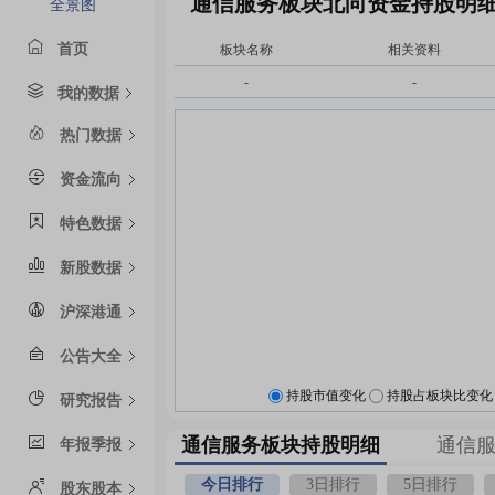
通信服务板块北向资金持股明
全景图
首页
板块名称
相关资料
-
-
我的数据
热门数据
资金流向
特色数据
新股数据
沪深港通
公告大全
持股市值变化
持股占板块比变化
研究报告
通信服务板块持股明细
通信
年报季报
今日排行
3日排行
5日排行
股东股本