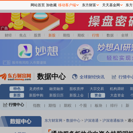
网站首页
加收藏
移动客户端
东方财富
天天基金网
东方
财经
焦点
股票
新股
期指
期权
行情
数据
全球
数据中心
全球财经快讯
行情中
特色
龙虎榜单
融资融券
股权质押
大宗交易
机构调研
新股
新股申购
新股日历
新股上会
资金
大盘资金
行情中心
指数
期指
期权
个股
板块
排行
新
|
|
|
|
|
|
股
基金
港股
美股
期货
外汇
黄金
|
|
|
|
|
|
|
自选股
自选基金
|
东方财富网
>
数据中心
>
沪深港通
>
沪深港通板块
>
通