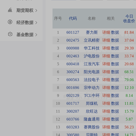
期货期权
今日
序号
代码
名称
相关
收盘价
经济数据
1
601127
赛力斯
详细
数据
81.84
基金数据
2
002475
立讯精密
详细
数据
37.04
3
000988
华工科技
详细
数据
29.39
4
002463
沪电股份
详细
数据
33.74
5
600418
江淮汽车
详细
数据
20.68
6
300274
阳光电源
详细
数据
68.51
7
600563
法拉电子
详细
数据
79.06
8
001696
宗申动力
详细
数据
12.10
9
002129
TCL中环
详细
数据
8.14
10
601717
郑煤机
详细
数据
11.81
11
300207
欣旺达
详细
数据
15.79
12
603766
隆鑫通用
详细
数据
5.87
13
603283
赛腾股份
详细
数据
56.23
14
300580
贝斯特
详细
数据
14.71