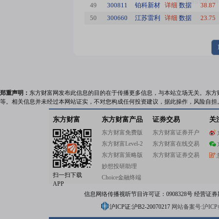
49
300811
铂科新材
详细
数据
38.87
50
300660
江苏雷利
详细
数据
23.75
郑重声明：
东方财富网发布此信息的目的在于传播更多信息，与本站立场无关。东方
等。相关信息并未经过本网站证实，不对您构成任何投资建议，据此操作，风险自担
东方财富
东方财富产品
证券交易
关
东方财富免费版
东方财富证券开户
东方财富Level-2
东方财富在线交易
东方财富策略版
东方财富证券交易
妙想投研助理
扫一扫下载
Choice金融终端
APP
信息网络传播视听节目许可证：0908328号 经营证券期货业务
沪ICP证:沪B2-20070217
网站备案号:沪ICP备0