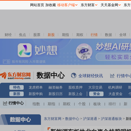
网站首页
加收藏
移动客户端
东方财富
天天基金网
东方
财经
焦点
股票
新股
期指
期权
行情
数据
全球
数据中心
全球财经快讯
行情中
特色
龙虎榜单
融资融券
股权质押
大宗交易
机构调研
新股
新股申购
新股日历
新股上会
资金
大盘资金
行情中心
指数
期指
期权
个股
板块
排行
新
|
|
|
|
|
|
股
基金
港股
美股
期货
外汇
黄金
|
|
|
|
|
|
|
自选股
自选基金
|
东方财富网
>
数据中心
>
沪深港通
>
沪深港通板块
>
新