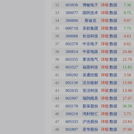
32
603936
博敏电子
详细
数据
7.36
33
300077
国民技术
详细
数据
9.75
34
300806
斯迪克
详细
数据
9.97
35
600718
东软集团
详细
数据
7.75
36
300088
长信科技
详细
数据
4.63
37
002579
中京电子
详细
数据
6.82
38
300814
中富电路
详细
数据
24.46
39
603355
莱克电气
详细
数据
21.79
40
603327
福蓉科技
详细
数据
11.83
41
300292
吴通控股
详细
数据
3.58
42
002130
沃尔核材
详细
数据
15.08
43
002635
安洁科技
详细
数据
13.49
44
002997
瑞鹄模具
详细
数据
27.67
45
603179
新泉股份
详细
数据
36.50
46
300219
鸿利智汇
详细
数据
5.75
47
605333
沪光股份
详细
数据
23.84
48
002897
意华股份
详细
数据
37.06