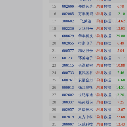
15
002600
领益智造
详细
数据
6.79
16
002085
万丰奥威
详细
数据
12.10
17
300602
飞荣达
详细
数据
14.62
18
002236
大华股份
详细
数据
13.93
19
688629
华丰科技
详细
数据
29.00
20
002055
得润电子
详细
数据
6.49
21
600577
精达股份
详细
数据
5.04
22
601231
环旭电子
详细
数据
15.17
23
300115
长盈精密
详细
数据
10.88
24
600733
北汽蓝谷
详细
数据
7.46
25
600761
安徽合力
详细
数据
16.68
26
000913
钱江摩托
详细
数据
14.51
27
002602
世纪华通
详细
数据
3.20
28
300337
银邦股份
详细
数据
7.25
29
002957
科瑞技术
详细
数据
12.67
30
002819
东方中科
详细
数据
22.68
31
300007
汉威科技
详细
数据
13.43