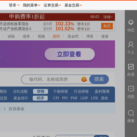
登录
我的菜单
证券交易
基金交易
动态
保险
债券
视频
股吧
基金吧
博客
搜索
个人
自选
0
预告
分红送配
研报
个股研报
行业研报
盈利预测
消息
定投
基金排行
经济
CPI
PPI
PMI
GDP
LPR
房价
股
自选基金
|
搜索