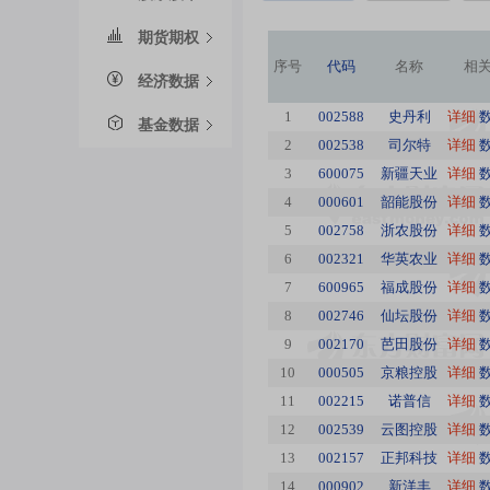
期货期权
序号
代码
名称
相
经济数据
1
002588
史丹利
详细
基金数据
2
002538
司尔特
详细
3
600075
新疆天业
详细
4
000601
韶能股份
详细
5
002758
浙农股份
详细
6
002321
华英农业
详细
7
600965
福成股份
详细
8
002746
仙坛股份
详细
9
002170
芭田股份
详细
10
000505
京粮控股
详细
11
002215
诺普信
详细
12
002539
云图控股
详细
13
002157
正邦科技
详细
14
000902
新洋丰
详细