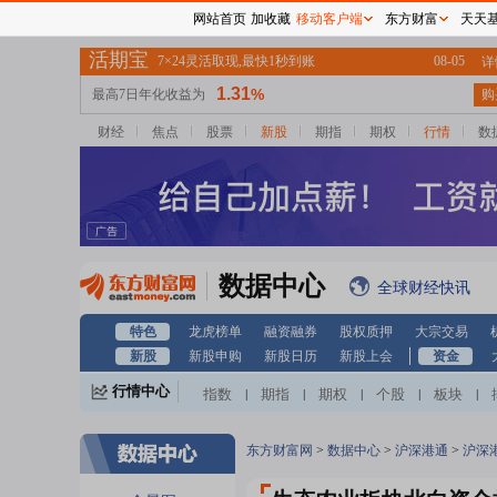
网站首页
加收藏
移动客户端
东方财富
天天
财经
焦点
股票
新股
期指
期权
行情
数
数据中心
全球财经快讯
特色
龙虎榜单
融资融券
股权质押
大宗交易
新股
新股申购
新股日历
新股上会
资金
行情中心
指数
期指
期权
个股
板块
|
|
|
|
|
东方财富网
>
数据中心
>
沪深港通
>
沪深