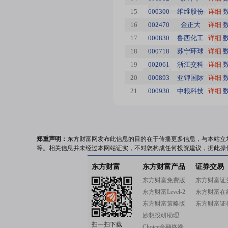
15
600300
维维股份
详细
16
002470
金正大
详细
17
000830
鲁西化工
详细
18
000718
苏宁环球
详细
19
002061
浙江交科
详细
20
000893
亚钾国际
详细
21
000930
中粮科技
详细
郑重声明：
东方财富网发布此信息的目的在于传播更多信息，与本站立
等。相关信息并未经过本网站证实，不对您构成任何投资建议，据此操
东方财富
东方财富产品
证券交易
东方财富免费版
东方财富证
东方财富Level-2
东方财富在
东方财富策略版
东方财富证
妙想投研助理
扫一扫下载
Choice金融终端