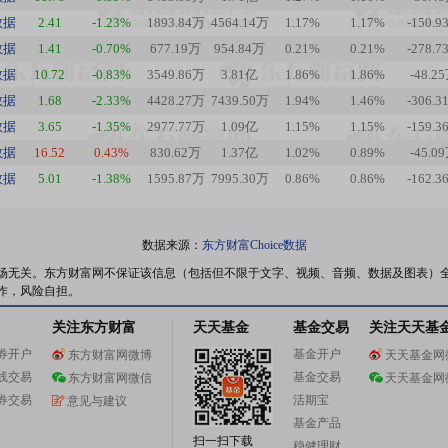
数据
2.41
-1.23%
1893.84万
4564.14万
1.17%
1.17%
-150.9
数据
1.41
-0.70%
677.19万
954.84万
0.21%
0.21%
-278.7
数据
10.72
-0.83%
3549.86万
3.81亿
1.86%
1.86%
-48.2
数据
1.68
-2.33%
4428.27万
7439.50万
1.94%
1.46%
-306.3
数据
3.65
-1.35%
2977.77万
1.09亿
1.15%
1.15%
-159.3
数据
16.52
0.43%
830.62万
1.37亿
1.02%
0.89%
-45.0
数据
5.01
-1.38%
1595.87万
7995.30万
0.86%
0.86%
-162.3
数据来源：
东方财富Choice数据
场无关。东方财富网不保证该信息（包括但不限于文字、视频、音频、数据及图表）
作，风险自担。
关注东方财富
天天基金
基金交易
关注天天基
券开户
基金开户
东方财富网微博
天天基金网
线交易
基金交易
东方财富网微信
天天基金网
券交易
活期宝
意见与建议
基金产品
扫一扫下载
稳健理财