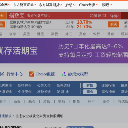
基金网
东方财富证券
东方财富期货
妙想
Choice数据
股吧
据
全球
美股
港股
期货
外汇
黄金
银行
基金
理财
行情中心
Choice数据
妙想大模型
机构调研
期指持仓
公告大全
条件选股
财报
业绩报表
最新
大盘资金
个股资金
板块资金
沪 港 通
基金
基金净值
基金
排行
新股
基金
港股
美股
期货
外汇
黄金
自选
|
|
|
|
|
|
|
|
港通板块
>
生态农业板块北向资金持股明细