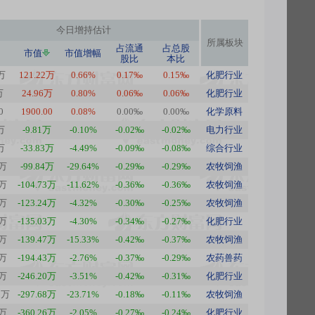
今日
增持估计
所属板块
占流通
占总股
市值
市值增幅
股比
本比
4万
121.22万
0.66%
0.17‰
0.15‰
化肥行业
万
24.96万
0.80%
0.06‰
0.06‰
化肥行业
0
1900.00
0.08%
0.00‰
0.00‰
化学原料
万
-9.81万
-0.10%
-0.02‰
-0.02‰
电力行业
万
-33.83万
-4.49%
-0.09‰
-0.08‰
综合行业
5万
-99.84万
-29.64%
-0.29‰
-0.29‰
农牧饲渔
5万
-104.73万
-11.62%
-0.36‰
-0.36‰
农牧饲渔
4万
-123.24万
-4.32%
-0.30‰
-0.25‰
农牧饲渔
7万
-135.03万
-4.30%
-0.34‰
-0.27‰
化肥行业
3万
-139.47万
-15.33%
-0.42‰
-0.37‰
农牧饲渔
1万
-194.43万
-2.76%
-0.37‰
-0.29‰
农药兽药
2万
-246.20万
-3.51%
-0.42‰
-0.31‰
化肥行业
0万
-297.68万
-23.71%
-0.18‰
-0.11‰
农牧饲渔
8万
-360.26万
-2.05%
-0.27‰
-0.24‰
化肥行业