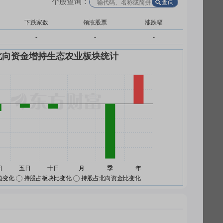
个股查询：
下跌家数
领涨股票
涨跌幅
-
-
-
值变化
持股占板块比变化
持股占北向资金比变化