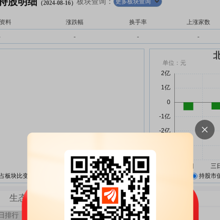
持股明细
板块查询：
更多板块查询
（2024-08-16）
资料
涨跌幅
换手率
上涨家数
-
-
-
-
占板块比变化
持股占北向资金比变化
持股市
生态农业板块持股历史
5日排行
10日排行
月排行
季排行
年排行