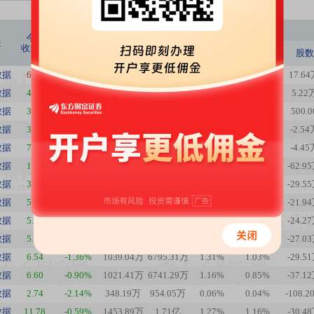
今日持股
今日
今日
关
收盘价
涨跌幅
占流通
占总股
股数
市值
股数
股比
本比
数据
6.91
1.17%
2692.20万
1.86亿
2.64%
2.34%
17.6
数据
4.77
-0.63%
655.42万
3126.34万
0.77%
0.77%
5.22
数据
3.77
-1.31%
65.64万
247.47万
0.04%
0.04%
500.0
数据
3.84
-1.03%
2433.99万
9346.52万
2.25%
2.25%
-2.54
数据
7.54
-1.44%
94.64万
713.60万
0.18%
0.18%
-4.45
数据
1.57
-1.88%
149.40万
234.55万
0.07%
0.07%
-62.9
数据
3.52
-1.95%
224.76万
791.14万
0.27%
0.27%
-29.5
数据
5.56
-2.46%
486.12万
2702.83万
0.69%
0.56%
-21.9
数据
5.55
-1.60%
540.55万
3000.04万
0.76%
0.61%
-24.2
数据
5.14
-1.15%
149.24万
767.08万
0.24%
0.21%
-27.0
数据
6.54
-1.36%
1039.04万
6795.31万
1.31%
1.03%
-29.5
数据
6.60
-0.90%
1021.41万
6741.29万
1.16%
0.85%
-37.1
数据
2.74
-2.14%
348.19万
954.05万
0.06%
0.04%
-108.2
数据
11.78
-0.59%
1453.89万
1.71亿
1.27%
1.16%
-30.4