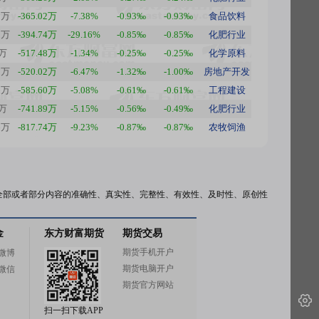
3万
-365.02万
-7.38%
-0.93‰
-0.93‰
食品饮料
3万
-394.74万
-29.16%
-0.85‰
-0.85‰
化肥行业
5万
-517.48万
-1.34%
-0.25‰
-0.25‰
化学原料
1万
-520.02万
-6.47%
-1.32‰
-1.00‰
房地产开发
6万
-585.60万
-5.08%
-0.61‰
-0.61‰
工程建设
9万
-741.89万
-5.15%
-0.56‰
-0.49‰
化肥行业
6万
-817.74万
-9.23%
-0.87‰
-0.87‰
农牧饲渔
全部或者部分内容的准确性、真实性、完整性、有效性、及时性、原创性
金
东方财富期货
期货交易
期货手机开户
微博
期货电脑开户
微信
期货官方网站
扫一扫下载APP