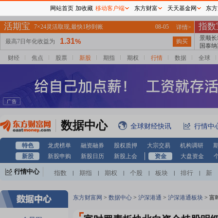
网站首页
加收藏
移动客户端
东方财富
天天基金网
东方
财经
焦点
股票
新股
期指
期权
行情
数据
全球
数据中心
全球财经快讯
行情中
特色
龙虎榜单
融资融券
股权质押
大宗交易
机构调研
新股
新股申购
新股日历
新股上会
资金
大盘资金
行情中心
指数
期指
期权
个股
板块
排行
新
|
|
|
|
|
|
股
基金
港股
美股
期货
外汇
黄金
|
|
|
|
|
|
|
自选股
自选基金
|
东方财富网
>
数据中心
>
沪深港通
>
沪深港通板块
>
富