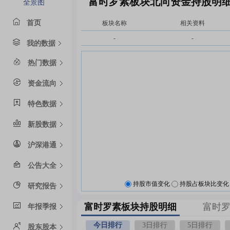
富时罗素板块北向资金持股明
全景图
首页
板块名称
相关资料
-
-
我的数据
热门数据
资金流向
特色数据
新股数据
沪深港通
公告大全
持股市值变化
持股占板块比变化
研究报告
富时罗素板块持股明细
富时
年报季报
今日排行
3日排行
5日排行
股东股本