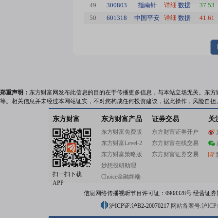
49
300803
指南针
详细
数据
37.53
50
601318
中国平安
详细
数据
41.61
郑重声明：
东方财富网发布此信息的目的在于传播更多信息，与本站立场无关。东方
等。相关信息并未经过本网站证实，不对您构成任何投资建议，据此操作，风险自担
东方财富
东方财富产品
证券交易
关
东方财富免费版
东方财富证券开户
东方财富Level-2
东方财富在线交易
东方财富策略版
东方财富证券交易
妙想投研助理
扫一扫下载
Choice金融终端
APP
信息网络传播视听节目许可证：0908328号 经营证券期货业务
沪ICP证:沪B2-20070217
网站备案号:沪ICP备0