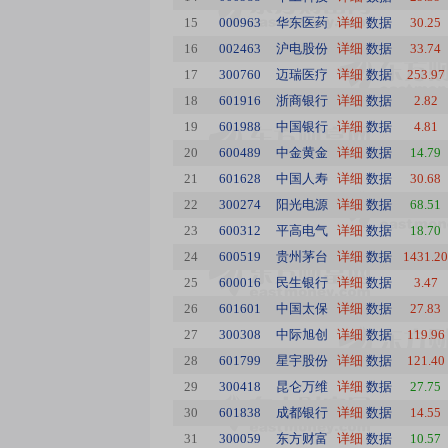
15
000963
华东医药
详细
数据
30.25
16
002463
沪电股份
详细
数据
33.74
17
300760
迈瑞医疗
详细
数据
253.97
18
601916
浙商银行
详细
数据
2.82
19
601988
中国银行
详细
数据
4.81
20
600489
中金黄金
详细
数据
14.79
21
601628
中国人寿
详细
数据
30.68
22
300274
阳光电源
详细
数据
68.51
23
600312
平高电气
详细
数据
18.70
24
600519
贵州茅台
详细
数据
1431.20
25
600016
民生银行
详细
数据
3.47
26
601601
中国太保
详细
数据
27.83
27
300308
中际旭创
详细
数据
119.96
28
601799
星宇股份
详细
数据
121.40
29
300418
昆仑万维
详细
数据
27.75
30
601838
成都银行
详细
数据
14.55
31
300059
东方财富
详细
数据
10.57