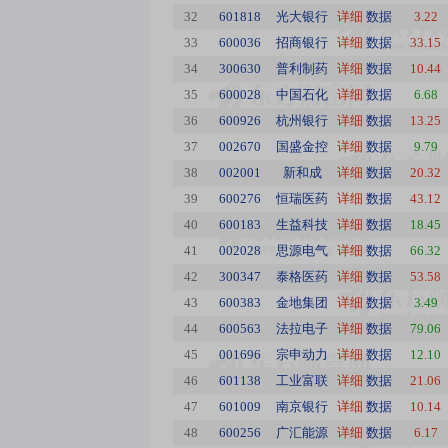
32
601818
光大银行
详细
数据
3.22
33
600036
招商银行
详细
数据
33.15
34
300630
普利制药
详细
数据
10.44
35
600028
中国石化
详细
数据
6.68
36
600926
杭州银行
详细
数据
13.25
37
002670
国盛金控
详细
数据
9.79
38
002001
新和成
详细
数据
20.32
39
600276
恒瑞医药
详细
数据
43.12
40
600183
生益科技
详细
数据
18.45
41
002028
思源电气
详细
数据
66.32
42
300347
泰格医药
详细
数据
53.58
43
600383
金地集团
详细
数据
3.49
44
600563
法拉电子
详细
数据
79.06
45
001696
宗申动力
详细
数据
12.10
46
601138
工业富联
详细
数据
21.06
47
601009
南京银行
详细
数据
10.14
48
600256
广汇能源
详细
数据
6.17