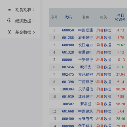
期货期权
今日
序号
代码
名称
相关
收盘价
经济数据
1
600050
中国联通
详细
数据
4.73
基金数据
2
601288
农业银行
详细
数据
4.76
3
600900
长江电力
详细
数据
29.62
4
601328
交通银行
详细
数据
7.73
5
000001
平安银行
详细
数据
10.13
6
002456
欧菲光
详细
数据
8.16
7
002475
立讯精密
详细
数据
37.04
8
601398
工商银行
详细
数据
6.14
9
300394
天孚通信
详细
数据
90.20
10
601939
建设银行
详细
数据
7.88
11
300502
新易盛
详细
数据
98.20
12
601668
中国建筑
详细
数据
5.64
13
000400
许继电气
详细
数据
28.46
14
000988
华工科技
详细
数据
29.39