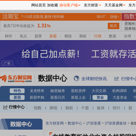
网站首页
加收藏
移动客户端
东方财富
天天基金网
东方
财经
焦点
股票
新股
期指
期权
行情
数据
全球
数据中心
全球财经快讯
行情中
特色
龙虎榜单
融资融券
股权质押
大宗交易
机构调研
新股
新股申购
新股日历
新股上会
资金
大盘资金
行情中心
指数
期指
期权
个股
板块
排行
新
|
|
|
|
|
|
股
基金
港股
美股
期货
外汇
黄金
|
|
|
|
|
|
|
自选股
自选基金
|
东方财富网
>
数据中心
>
沪深港通
>
沪深港通板块
>
在