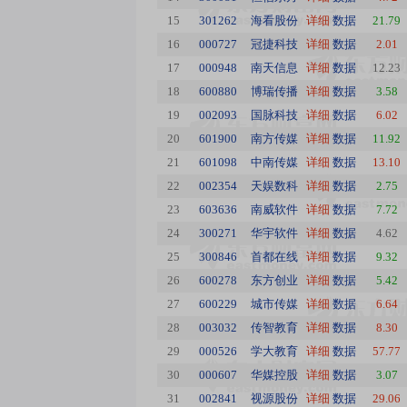
15
301262
海看股份
详细
数据
21.79
16
000727
冠捷科技
详细
数据
2.01
17
000948
南天信息
详细
数据
12.23
18
600880
博瑞传播
详细
数据
3.58
19
002093
国脉科技
详细
数据
6.02
20
601900
南方传媒
详细
数据
11.92
21
601098
中南传媒
详细
数据
13.10
22
002354
天娱数科
详细
数据
2.75
23
603636
南威软件
详细
数据
7.72
24
300271
华宇软件
详细
数据
4.62
25
300846
首都在线
详细
数据
9.32
26
600278
东方创业
详细
数据
5.42
27
600229
城市传媒
详细
数据
6.64
28
003032
传智教育
详细
数据
8.30
29
000526
学大教育
详细
数据
57.77
30
000607
华媒控股
详细
数据
3.07
31
002841
视源股份
详细
数据
29.06