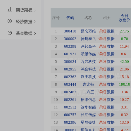
期货期权
今日
序号
代码
名称
相关
收盘价
经济数据
1
300418
昆仑万维
详细
数据
27.75
基金数据
2
300002
神州泰岳
详细
数据
8.70
3
603398
沐邦高科
详细
数据
11.94
4
601921
浙版传媒
详细
数据
8.61
5
300624
万兴科技
详细
数据
42.50
6
002955
鸿合科技
详细
数据
21.86
7
002362
汉王科技
详细
数据
15.18
8
603444
吉比特
详细
数据
190.10
9
002467
二六三
详细
数据
3.36
10
002261
拓维信息
详细
数据
10.27
11
002512
达华智能
详细
数据
3.31
12
600757
长江传媒
详细
数据
8.32
13
002396
星网锐捷
详细
数据
13.10
14
300081
恒信东方
详细
数据
4.72