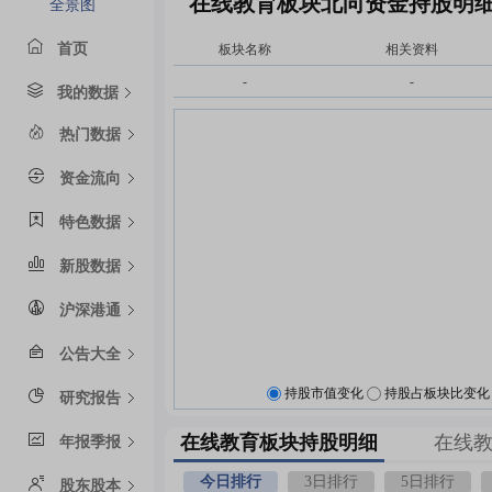
在线教育板块北向资金持股明
全景图
首页
板块名称
相关资料
-
-
我的数据
热门数据
资金流向
特色数据
新股数据
沪深港通
公告大全
持股市值变化
持股占板块比变化
研究报告
在线教育板块持股明细
在线
年报季报
今日排行
3日排行
5日排行
股东股本