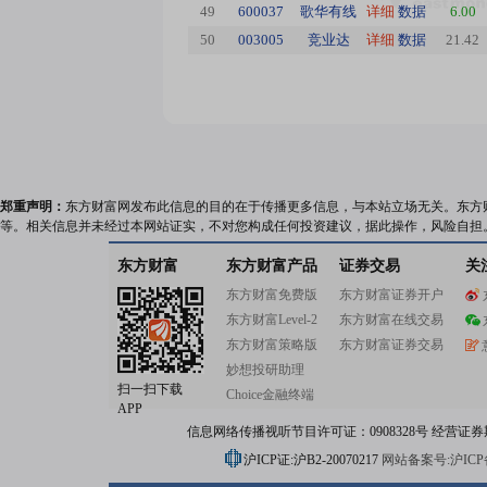
49
600037
歌华有线
详细
数据
6.00
50
003005
竞业达
详细
数据
21.42
郑重声明：
东方财富网发布此信息的目的在于传播更多信息，与本站立场无关。东方
等。相关信息并未经过本网站证实，不对您构成任何投资建议，据此操作，风险自担
东方财富
东方财富产品
证券交易
关
东方财富免费版
东方财富证券开户
东方财富Level-2
东方财富在线交易
东方财富策略版
东方财富证券交易
妙想投研助理
扫一扫下载
Choice金融终端
APP
信息网络传播视听节目许可证：0908328号 经营证券期货业务
沪ICP证:沪B2-20070217
网站备案号:沪ICP备0