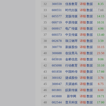
32
300559
佳发教育
详细
数据
8.35
33
600551
时代出版
详细
数据
7.68
34
605577
龙版传媒
详细
数据
14.15
35
000719
中原传媒
详细
数据
10.31
36
000917
电广传媒
详细
数据
4.96
37
600373
中文传媒
详细
数据
13.40
38
002678
珠江钢琴
详细
数据
3.59
39
300770
新媒股份
详细
数据
33.15
40
300688
创业黑马
详细
数据
23.50
41
603918
金桥信息
详细
数据
9.06
42
605098
行动教育
详细
数据
33.10
43
601858
中国科传
详细
数据
17.66
44
300182
捷成股份
详细
数据
3.76
45
300047
天源迪科
详细
数据
6.75
46
601801
皖新传媒
详细
数据
6.60
47
603888
新华网
详细
数据
19.71
48
002544
普天科技
详细
数据
17.00