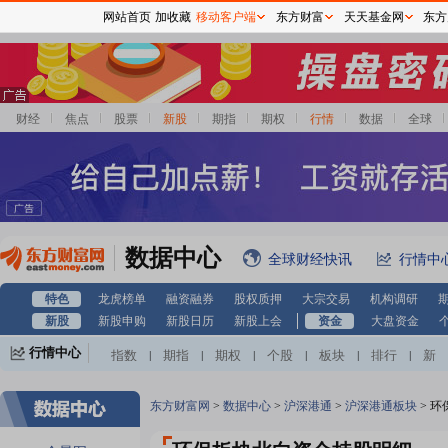
网站首页
加收藏
移动客户端
东方财富
天天基金网
东方
财经
焦点
股票
新股
期指
期权
行情
数据
全球
数据中心
全球财经快讯
行情中
特色
龙虎榜单
融资融券
股权质押
大宗交易
机构调研
新股
新股申购
新股日历
新股上会
资金
大盘资金
行情中心
指数
期指
期权
个股
板块
排行
新
|
|
|
|
|
|
股
基金
港股
美股
期货
外汇
黄金
|
|
|
|
|
|
|
自选股
自选基金
|
东方财富网
>
数据中心
>
沪深港通
>
沪深港通板块
>
环