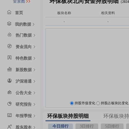
环保板块北向资金持股明细
全景图
（2024
首页
板块名称
相关资料
-
-
我的数据
热门数据
资金流向
特色数据
新股数据
沪深港通
公告大全
持股市值变化
持股占板块比变化
研究报告
环保板块持股明细
环保板块
年报季报
今日排行
3日排行
5日排行
股东股本