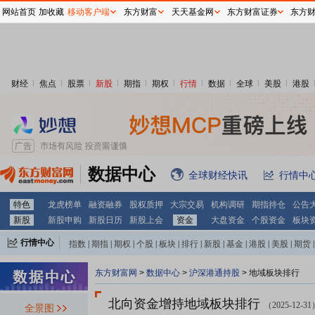
网站首页
加收藏
移动客户端
东方财富
天天基金网
东方财富证券
东方
财经
焦点
股票
新股
期指
期权
行情
数据
全球
美股
港股
数据中心
全球财经快讯
行情中
特色
龙虎榜单
融资融券
股权质押
大宗交易
机构调研
期指持仓
公告
新股
新股申购
新股日历
新股上会
资金
大盘资金
个股资金
板块
行情中心
指数
|
期指
|
期权
|
个股
|
板块
|
排行
|
新股
|
基金
|
港股
|
美股
|
期货
|
外汇
|
黄金
|
自选股
|
自选基金
东方财富网
>
数据中心
>
沪深港通持股
>
地域板块排行
北向资金增持地域板块排行
（2025-12-3
全景图