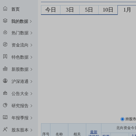
今日
3日
5日
10日
1月
首页
我的数据
热门数据
资金流向
特色数据
新股数据
沪深港通
公告大全
研究报告
年报季报
持股
北向资金今
股东股本
最新
序号
名称
相关