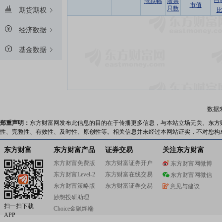
占
涨跌幅
股票
市值
只数
期货期权
经济数据
基金数据
数据
郑重声明：
东方财富网发布此信息的目的在于传播更多信息，与本站立场无关。东方
性、完整性、有效性、及时性、原创性等。相关信息并未经过本网站证实，不对您构
东方财富
东方财富产品
证券交易
关注东方财富
东方财富免费版
东方财富证券开户
东方财富网微博
东方财富Level-2
东方财富在线交易
东方财富网微信
东方财富策略版
东方财富证券交易
意见与建议
妙想投研助理
扫一扫下载
Choice金融终端
APP