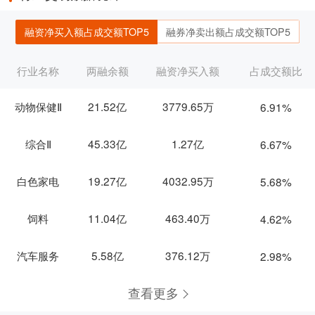
融资净买入额占成交额TOP5
融券净卖出额占成交额TOP5
行业名称
两融余额
融资净买入额
占成交额比
动物保健Ⅱ
21.52亿
3779.65万
6.91%
综合Ⅱ
45.33亿
1.27亿
6.67%
白色家电
19.27亿
4032.95万
5.68%
饲料
11.04亿
463.40万
4.62%
汽车服务
5.58亿
376.12万
2.98%
查看更多