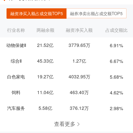
融资净买入额占成交额TOP5
融券净卖出额占成交额TOP5
行业名称
两融余额
融资净买入额
占成交额比
动物保健Ⅱ
21.52亿
3779.65万
6.91%
综合Ⅱ
45.33亿
1.27亿
6.67%
白色家电
19.27亿
4032.95万
5.68%
饲料
11.04亿
463.40万
4.62%
汽车服务
5.58亿
376.12万
2.98%
查看更多