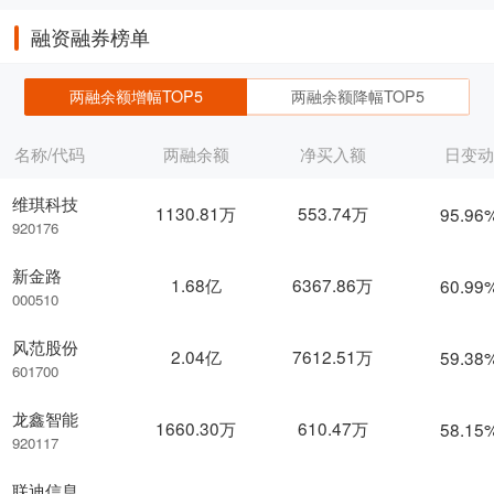
融资融券榜单
两融余额增幅TOP5
两融余额降幅TOP5
名称/代码
两融余额
净买入额
日变
维琪科技
1130.81万
553.74万
95.96
920176
新金路
1.68亿
6367.86万
60.99
000510
风范股份
2.04亿
7612.51万
59.38
601700
龙鑫智能
1660.30万
610.47万
58.15
920117
联迪信息