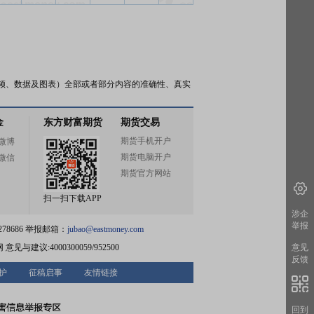
频、数据及图表）全部或者部分内容的准确性、真实
金
东方财富期货
期货交易
期货手机开户
微博
期货电脑开户
微信
期货官方网站
扫一扫下载APP
涉企
举报
78686 举报邮箱：
jubao@eastmoney.com
网
意见与建议:4000300059/952500
意见
反馈
护
征稿启事
友情链接
回到