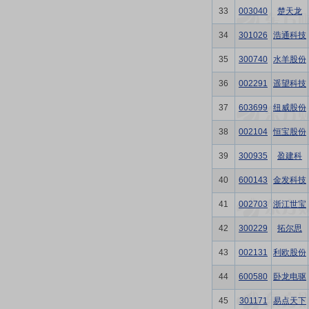
33
003040
楚天龙
34
301026
浩通科技
35
300740
水羊股份
36
002291
遥望科技
37
603699
纽威股份
38
002104
恒宝股份
39
300935
盈建科
40
600143
金发科技
41
002703
浙江世宝
42
300229
拓尔思
43
002131
利欧股份
44
600580
卧龙电驱
45
301171
易点天下