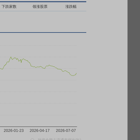
下跌家数
领涨股票
涨跌幅