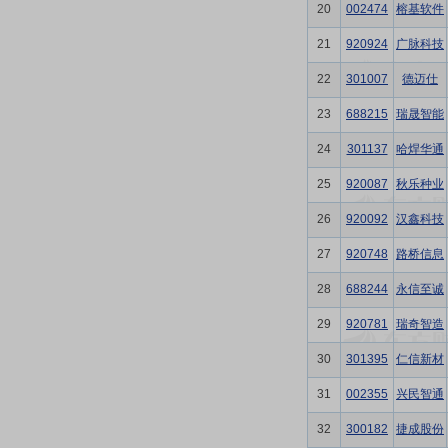
20
002474
榕基软件
21
920924
广脉科技
22
301007
德迈仕
23
688215
瑞晟智能
24
301137
哈焊华通
25
920087
秋乐种业
26
920092
汉鑫科技
27
920748
路桥信息
28
688244
永信至诚
29
920781
瑞奇智造
30
301395
仁信新材
31
002355
兴民智通
32
300182
捷成股份