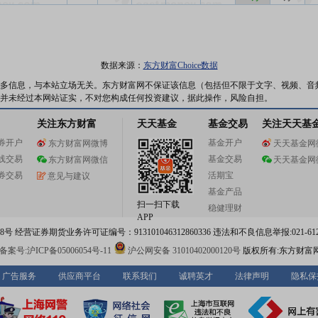
数据来源：
东方财富Choice数据
多信息，与本站立场无关。东方财富网不保证该信息（包括但不限于文字、视频、音
并未经过本网站证实，不对您构成任何投资建议，据此操作，风险自担。
关注东方财富
天天基金
基金交易
关注天天基
券开户
基金开户
东方财富网微博
天天基金网
线交易
基金交易
东方财富网微信
天天基金网
券交易
活期宝
意见与建议
基金产品
扫一扫下载
稳健理财
APP
 经营证券期货业务许可证编号：913101046312860336 违法和不良信息举报:021-612
案号:沪ICP备05006054号-11
沪公网安备 31010402000120号
版权所有:东方财富
广告服务
供应商平台
联系我们
诚聘英才
法律声明
隐私保