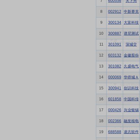
7
600556
天下秀
8
002912
中新赛克
9
300134
大富科技
10
300887
谱尼测试
11
301091
深城交
12
603132
金徽股份
13
301082
久盛电气
14
000069
华侨城Ａ
15
300941
创识科技
16
601858
中国科传
17
000426
兴业银锡
18
002366
融发核电
19
688588
凌志软件