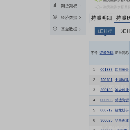
期货期权
持股明细
持股
经济数据
基金数据
1日排行
3日
序号
证券代码
证券简称
1
001337
四川黄金
2
601611
中国核建
3
300189
神农种业
4
000603
盛达资源
5
000712
锦龙股份
6
300025
华星创业