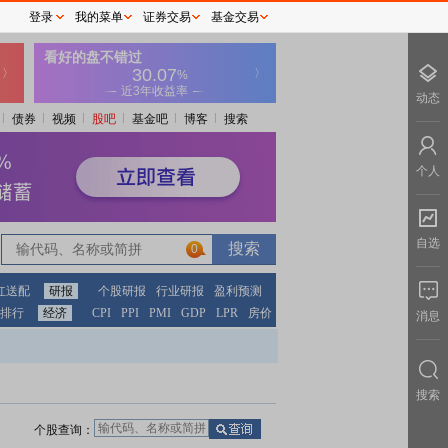
登录
我的菜单
证券交易
基金交易
动态
债券
视频
股吧
基金吧
博客
搜索
个人
自选
0
红送配
研报
个股研报
行业研报
盈利预测
排行
经济
CPI
PPI
PMI
GDP
LPR
房价
消息
搜索
个股查询：