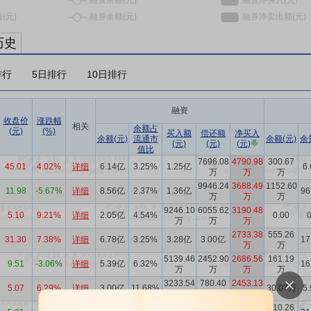
历史
排行
5日排行
10日排行
融资
收盘价
涨跌幅
相关
余额占
(元)
(%)
买入额
偿还额
净买入
余额(元)
流通市
余额(元)
余
(元)
(元)
(元)
值比
7696.08
4790.98
300.67
45.01
4.02%
详细
6.14亿
3.25%
1.25亿
6
万
万
万
9946.24
3688.49
1152.60
11.98
-5.67%
详细
8.56亿
2.37%
1.36亿
96
万
万
万
9246.10
6055.62
3190.48
5.10
9.21%
详细
2.05亿
4.54%
0.00
0
万
万
万
2733.38
555.26
31.30
7.38%
详细
6.78亿
3.25%
3.28亿
3.00亿
17
万
万
5139.46
2452.90
2686.56
161.19
9.51
-3.06%
详细
5.39亿
6.32%
16
万
万
万
万
3233.54
780.40
2453.13
5.07
6.29%
详细
3.00亿
11.68%
30.07万
5
万
万
万
7326.14
4946.79
2379.35
110.26