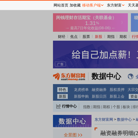
网站首页
加收藏
移动客户端
东方财富
天天
财经
焦点
股票
新股
期指
期权
行
数据中心
特色
龙虎榜单
融资融券
股权质押
大宗
新股
新股申购
新股日历
新股上会
资金
行情中心
指数
|
期指
|
期权
|
个股
|
板块
|
排
东方财富网
>
数据中心
>
融资融券明细(
全景图