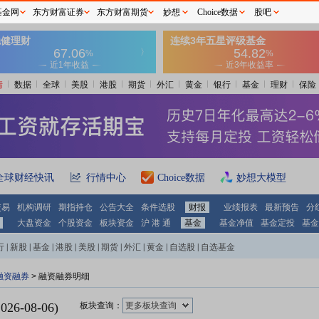
基金网
东方财富证券
东方财富期货
妙想
Choice数据
股吧
情
数据
全球
美股
港股
期货
外汇
黄金
银行
基金
理财
保险
全球财经快讯
行情中心
Choice数据
妙想大模型
交易
机构调研
期指持仓
公告大全
条件选股
财报
业绩报表
最新预告
分
大盘资金
个股资金
板块资金
沪 港 通
基金
基金净值
基金定投
基金
行
|
新股
|
基金
|
港股
|
美股
|
期货
|
外汇
|
黄金
|
自选股
|
自选基金
融资融券
>
融资融券明细
2026-08-06
)
板块查询：
更多板块查询