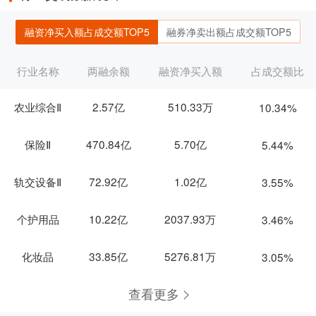
融资净买入额占成交额TOP5
融券净卖出额占成交额TOP5
行业名称
两融余额
融资净买入额
占成交额比
农业综合Ⅱ
2.57亿
510.33万
10.34%
保险Ⅱ
470.84亿
5.70亿
5.44%
轨交设备Ⅱ
72.92亿
1.02亿
3.55%
个护用品
10.22亿
2037.93万
3.46%
化妆品
33.85亿
5276.81万
3.05%
查看更多