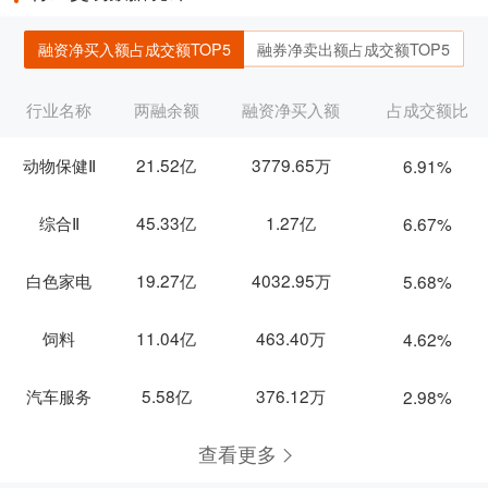
融资净买入额占成交额TOP5
融券净卖出额占成交额TOP5
行业名称
两融余额
融资净买入额
占成交额比
动物保健Ⅱ
21.52亿
3779.65万
6.91%
综合Ⅱ
45.33亿
1.27亿
6.67%
白色家电
19.27亿
4032.95万
5.68%
饲料
11.04亿
463.40万
4.62%
汽车服务
5.58亿
376.12万
2.98%
查看更多