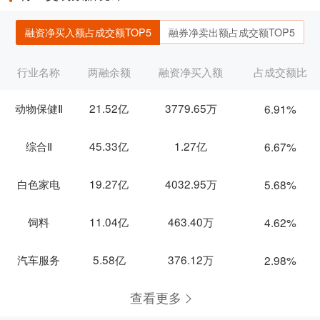
融资净买入额占成交额TOP5
融券净卖出额占成交额TOP5
行业名称
两融余额
融资净买入额
占成交额比
动物保健Ⅱ
21.52亿
3779.65万
6.91%
综合Ⅱ
45.33亿
1.27亿
6.67%
白色家电
19.27亿
4032.95万
5.68%
饲料
11.04亿
463.40万
4.62%
汽车服务
5.58亿
376.12万
2.98%
查看更多