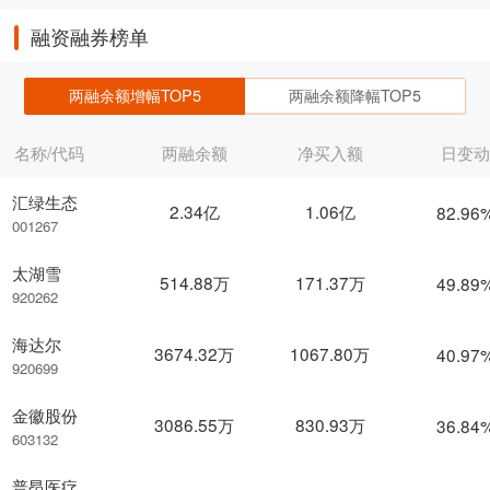
融资融券榜单
两融余额增幅TOP5
两融余额降幅TOP5
名称/代码
两融余额
净买入额
日变
汇绿生态
2.34亿
1.06亿
82.96
001267
太湖雪
514.88万
171.37万
49.89
920262
海达尔
3674.32万
1067.80万
40.97
920699
金徽股份
3086.55万
830.93万
36.84
603132
普昂医疗